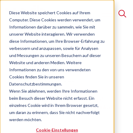
Diese Website speichert Cookies auf Ihrem
Computer. Diese Cookies werden verwendet, um
Informationen darüber zu sammeln, wie Sie mit
unserer Website interagieren. Wir verwenden
Suche
diese Informationen, um Ihre Browser-Erfahrung zu
Der strategische
verbessern und anzupassen, sowie für Analysen
Es gibt keine Vorschläge, da das Suchfeld leer ist.
und Messungen zu unseren Besuchern auf dieser
Einkauf
Website und anderen Medien. Weitere
Informationen zu den von uns verwendeten
Cookies finden Sie in unseren
Lehrgang
Freie Plätze verfügbar
Datenschutzbestimmungen.
Wenn Sie ablehnen, werden Ihre Informationen
beim Besuch dieser Website nicht erfasst. Ein
Methoden, Verhandlungskompetenz und
einzelnes Cookie wird in Ihrem Browser gesetzt,
Rechtssicherheit für den industriellen Einkauf
um daran zu erinnern, dass Sie nicht nachverfolgt
werden möchten.
Cookie-Einstellungen