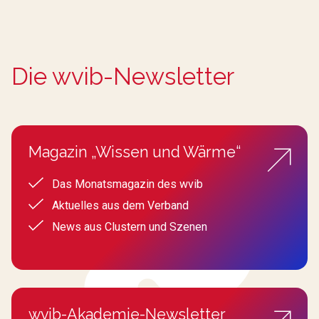
Die wvib-Newsletter
Magazin „Wissen und Wärme“
Das Monatsmagazin des wvib
Aktuelles aus dem Verband
News aus Clustern und Szenen
wvib-Akademie-Newsletter