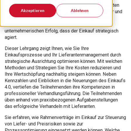
Kaum ein Unternehmen stellt heutzutage alle benötigten
Akzeptieren
Ablehnen
Ressourcen selbst her. Die meisten kaufen ihre Güter und
Dienstleistungen extern ein. Neben dem operativen
Tagesgeschäft ist es daher entscheidend für den
unternehmerischen Erfolg, dass der Einkauf strategisch
agiert.
Dieser Lehrgang zeigt Ihnen, wie Sie Ihre
Einkaufsprozesse und Ihr Lieferantenmanagement durch
strategische Ausrichtung optimieren können. Mit welchen
Methoden und Strategien Sie Ihre Kosten reduzieren und
Ihre Wertschöpfung nachhaltig steigern können. Neben
Kennzahlen und Einblicken in die Neuerungen des Einkaufs
4.0, vertiefen die Teilnehmenden ihre Kompetenzen in
professioneller Verhandlungsführung. Die Teilnehmenden
üben anhand von praxisbezogenen Aufgabenstellungen
das erfolgreiche Verhandeln mit Lieferanten.
Sie erfahren, wie Rahmenverträge im Einkauf zur Steuerung
von Liefer- und Preisrisiken sowie zur
Prozessoptimierung eingesetzt werden können. Welche