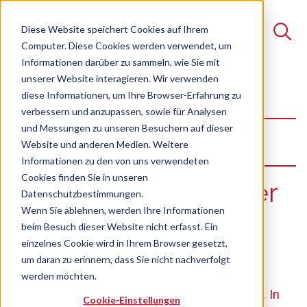
Diese Website speichert Cookies auf Ihrem
Computer. Diese Cookies werden verwendet, um
Informationen darüber zu sammeln, wie Sie mit
unserer Website interagieren. Wir verwenden
Suche
diese Informationen, um Ihre Browser-Erfahrung zu
verbessern und anzupassen, sowie für Analysen
Es gibt keine Vorschläge, da das Suchfeld leer ist.
und Messungen zu unseren Besuchern auf dieser
Verband
Für unsere Mitglieder
Website und anderen Medien. Weitere
Werden Sie Mitglied!
Informationen zu den von uns verwendeten
Cookies finden Sie in unseren
:
Hier sind Sie in bester
Datenschutzbestimmungen.
Wenn Sie ablehnen, werden Ihre Informationen
Gesellschaft
beim Besuch dieser Website nicht erfasst. Ein
einzelnes Cookie wird in Ihrem Browser gesetzt,
Wir sind die Plattform für familiengeprägte,
um daran zu erinnern, dass Sie nicht nachverfolgt
mittelständische, global agierende
werden möchten.
Industrieunternehmen in Baden-Württemberg. In
Cookie-Einstellungen