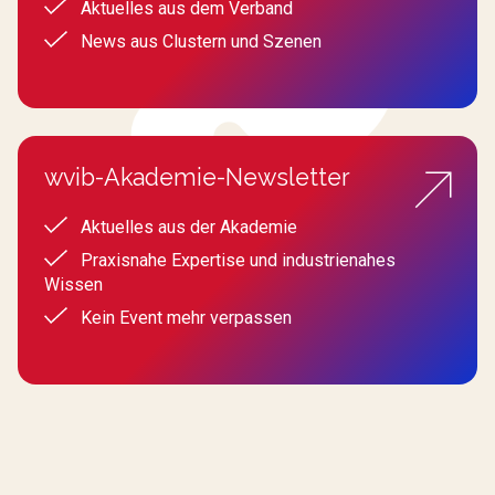
Aktuelles aus dem Verband
News aus Clustern und Szenen
wvib-Akademie-Newsletter
Aktuelles aus der Akademie
Praxisnahe Expertise und industrienahes
Wissen
Kein Event mehr verpassen