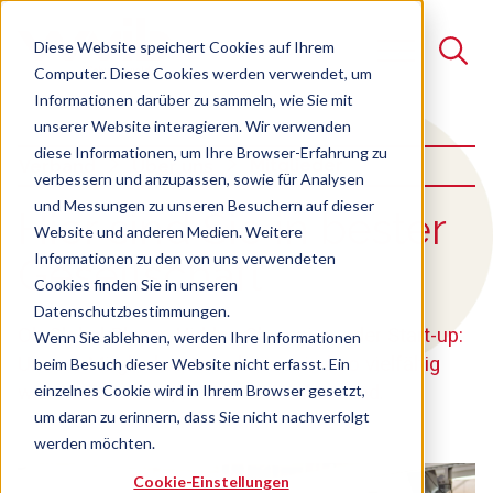
Diese Website speichert Cookies auf Ihrem
Computer. Diese Cookies werden verwendet, um
Informationen darüber zu sammeln, wie Sie mit
unserer Website interagieren. Wir verwenden
Suche
diese Informationen, um Ihre Browser-Erfahrung zu
Mitglieder
Verband
Über uns
verbessern und anzupassen, sowie für Analysen
Es gibt keine Vorschläge, da das Suchfeld leer ist.
und Messungen zu unseren Besuchern auf dieser
:
Hier sind Sie in bester
Website und anderen Medien. Weitere
Informationen zu den von uns verwendeten
Gesellschaft
Cookies finden Sie in unseren
Datenschutzbestimmungen.
Ob Global Player, Hidden Champion oder Start-up:
Wenn Sie ablehnen, werden Ihre Informationen
Unsere Mitgliedsunternehmen sind so vielfältig
beim Besuch dieser Website nicht erfasst. Ein
wie die Branchen, in denen sie aktiv sind.
einzelnes Cookie wird in Ihrem Browser gesetzt,
um daran zu erinnern, dass Sie nicht nachverfolgt
werden möchten.
Cookie-Einstellungen