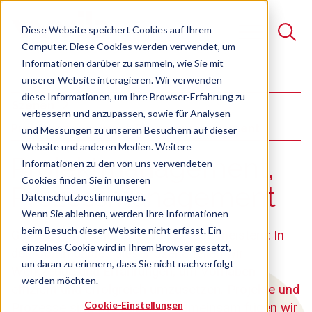
Diese Website speichert Cookies auf Ihrem
Computer. Diese Cookies werden verwendet, um
Informationen darüber zu sammeln, wie Sie mit
unserer Website interagieren. Wir verwenden
Suche
diese Informationen, um Ihre Browser-Erfahrung zu
Szenen
verbessern und anzupassen, sowie für Analysen
Es gibt keine Vorschläge, da das Suchfeld leer ist.
Projektmanagement, Prozessmanagement
und Messungen zu unseren Besuchern auf dieser
Website und anderen Medien. Weitere
:
Projekt­mana­ge­ment,
Informationen zu den von uns verwendeten
Cookies finden Sie in unseren
Prozess­mana­gement
Datenschutzbestimmungen.
Wenn Sie ablehnen, werden Ihre Informationen
beim Besuch dieser Website nicht erfasst. Ein
Gemeinsam Projekte und Prozesse meistern: In
einzelnes Cookie wird in Ihrem Browser gesetzt,
den Communities dieser Szene teilen wir
um daran zu erinnern, dass Sie nicht nachverfolgt
Werkzeuge und Erfahrungen, um Vorhaben
werden möchten.
effizient und erfolgreich umzusetzen. Projekte und
Cookie-Einstellungen
Prozesse sind wie Puzzle – gemeinsam fügen wir