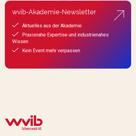
wvib-Akademie-Newsletter
Aktuelles aus der Akademie
Praxisnahe Expertise und industrienahes
Wissen
Kein Event mehr verpassen