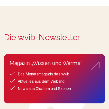
Die wvib-Newsletter
Magazin „Wissen und Wärme“
Das Monatsmagazin des wvib
Aktuelles aus dem Verband
News aus Clustern und Szenen