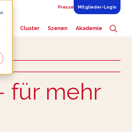
Presse
Mitglieder-Login
it
-Erfa
Cluster
Szenen
Akademie
ns-Menü für
Zeige Navigations-Menü für
Zeige Navigations-Menü für
Zeige Navigations-M
– für mehr