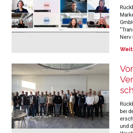
Rückb
Marke
GmbH 
"Tran
Nerv 
Weit
Vom
Ver
sch
Rückb
bei d
ersch
und d