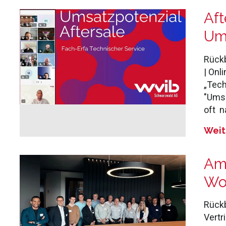
:
Aft
Ums
Rückb
| Onl
„Tech
"Umsa
oft n
Weit
Am
Wo
Rückb
Vertr