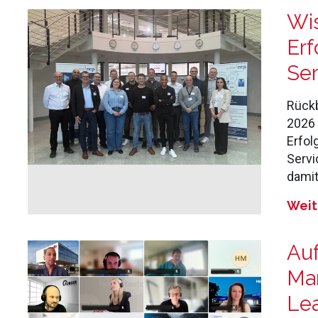
Wi
Erf
Ser
Rückb
2026
Erfol
Servi
damit
Weit
Auf
Mar
Le