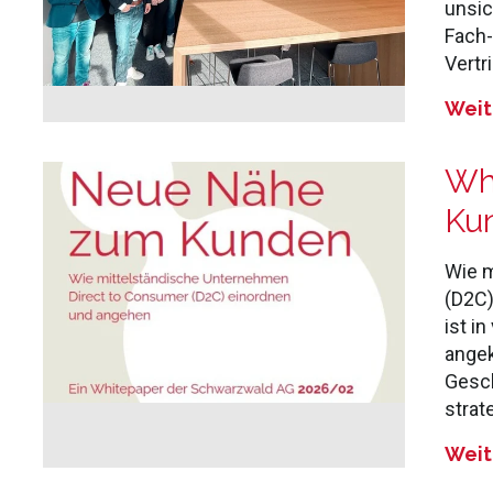
unsic
Fach-
Vertr
Weit
Wh
Ku
Wie m
(D2C)
ist i
angek
Gesch
strat
Weit