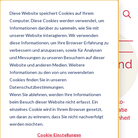
Diese Website speichert Cookies auf Ihrem
Computer. Diese Cookies werden verwendet, um
Informationen darüber zu sammeln, wie Sie mit
unserer Website interagieren. Wir verwenden
Suche
diese Informationen, um Ihre Browser-Erfahrung zu
Kampagnen
Verband
Über uns
verbessern und anzupassen, sowie für Analysen
Es gibt keine Vorschläge, da das Suchfeld leer ist.
und Messungen zu unseren Besuchern auf dieser
:
Wir machen den Mund
Website und anderen Medien. Weitere
Informationen zu den von uns verwendeten
auf
Cookies finden Sie in unseren
Datenschutzbestimmungen.
Als Stimme des industriellen Mittelstands in
Wenn Sie ablehnen, werden Ihre Informationen
Baden-Württemberg setzen wir uns für die öko-
beim Besuch dieser Website nicht erfasst. Ein
soziale Marktwirtschaft und für eine Demokratie
einzelnes Cookie wird in Ihrem Browser gesetzt,
um daran zu erinnern, dass Sie nicht nachverfolgt
ein, in der Freiheit in Verantwortung und Offenheit
werden möchten.
gefördert und gelebt werden. Diese
Überzeugungen kommunizieren wir im
Cookie-Einstellungen