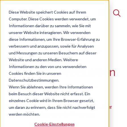
Diese Website speichert Cookies auf Ihrem
Computer. Diese Cookies werden verwendet, um
Informationen darüber zu sammeln, wie Sie mit
unserer Website interagieren. Wir verwenden
Suche
diese Informationen, um Ihre Browser-Erfahrung zu
Lean Logistik - das
verbessern und anzupassen, sowie für Analysen
Es gibt keine Vorschläge, da das Suchfeld leer ist.
und Messungen zu unseren Besuchern auf dieser
Rückgrat der
Website und anderen Medien. Weitere
Informationen zu den von uns verwendeten
schlanken Produktion
Cookies finden Sie in unseren
Datenschutzbestimmungen.
Wenn Sie ablehnen, werden Ihre Informationen
Seminar
Freie Plätze verfügbar
beim Besuch dieser Website nicht erfasst. Ein
einzelnes Cookie wird in Ihrem Browser gesetzt,
Effiziente und effektive Logistik ist Basis einer
um daran zu erinnern, dass Sie nicht nachverfolgt
reibungslos funktionierende Produktion
werden möchten.
Cookie-Einstellungen