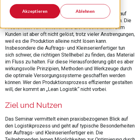
Akzeptieren
Ablehnen
Der Fokus von Lean Aktivitäten konzentriert sich oft auf
den Ort der direkten Wertschöpfung in der Produktion. Die
Problematik von Fehlteilen und Lieferrückständen zum
Kunden ist aber oft nicht gelöst, trotz vieler Anstrengungen,
weil es die Produktion alleine nicht lösen kann.
Insbesondere die Auftrags- und Kleinserienfertiger tun
sich schwer, die richtigen Stellhebel zu finden, das Material
im Fluss zu halten. Für diese Herausforderung gibt es aber
wirkungsvolle Prinzipien, Methoden und Werkzeuge durch
die optimale Versorgungssysteme geschaffen werden
können. Wer den Produktionsprozess effizienter gestalten
will, der kommt an „Lean Logistik“ nicht vorbei.
Ziel und Nutzen
Das Seminar vermittelt einen praxisbezogenen Blick auf
den Logistikprozess und geht auf typische Besonderheiten
der Auftrags- und Kleinserienfertiger ein. Die
Teilnehmenden lernen Möglichkeiten zur Optimierung durch