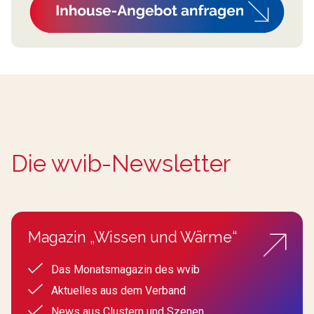
Die wvib-Newsletter
Magazin „Wissen und Wärme“
Das Monatsmagazin des wvib
Aktuelles aus dem Verband
News aus Clustern und Szenen