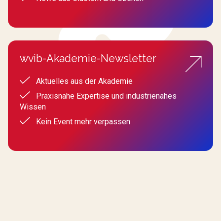
wvib-Akademie-Newsletter
Aktuelles aus der Akademie
Praxisnahe Expertise und industrienahes
Wissen
Kein Event mehr verpassen