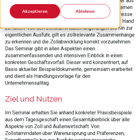
In mittelständischen Unternehmen müssen Mitarbeiter aus
Export-, Vertriebs- und Serviceabteilungen mit Zollthemen
Akzeptieren
Ablehnen
sicher umgehen können und in der Lage sein, im Interesse
des Unternehmens und des Kunden, alle Fäden in der Hand
zu halten. Von den Zollstammdaten angefangen bis hin zur
eigentlichen Ausfuhr, gilt es zollrelevante Zusammenhänge
zu erkennen und die Zollabwicklung korrekt vorzunehmen.
Das Seminar gibt in allen Aspekten einen
zusammenfassenden und intensiven Einblick in einen
konkreten Geschäftsvorfall. Dieser wird konzentriert, auf
Basis aktueller Beispieldokumente, gemeinsam erarbeitet
und dient als Handlungsvorlage für den
Unternehmensalltag.
Ziel und Nutzen
Im Seminar erhalten Sie anhand konkreter Praxisbeispiele
aus dem Tagesgeschäft einen Gesamtüberblick über alle
Aspekte von Zoll und Außenwirtschaft. Von
Zollstammdaten über Warenursprung und Präferenzen,