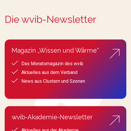
Die wvib-Newsletter
Magazin „Wissen und Wärme“
Das Monatsmagazin des wvib
Aktuelles aus dem Verband
News aus Clustern und Szenen
wvib-Akademie-Newsletter
Aktuelles aus der Akademie