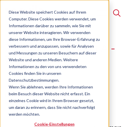
Diese Website speichert Cookies auf Ihrem
Computer. Diese Cookies werden verwendet, um
Informationen darüber zu sammeln, wie Sie mit
unserer Website interagieren. Wir verwenden
Suche
diese Informationen, um Ihre Browser-Erfahrung zu
Zoll für Export von A -
verbessern und anzupassen, sowie für Analysen
Es gibt keine Vorschläge, da das Suchfeld leer ist.
und Messungen zu unseren Besuchern auf dieser
Z
Website und anderen Medien. Weitere
Informationen zu den von uns verwendeten
Cookies finden Sie in unseren
Seminar
Freie Plätze verfügbar
Datenschutzbestimmungen.
Wenn Sie ablehnen, werden Ihre Informationen
beim Besuch dieser Website nicht erfasst. Ein
Praxisseminar anhand konkreter
einzelnes Cookie wird in Ihrem Browser gesetzt,
Beispielvorgängen mit der Schweiz
um daran zu erinnern, dass Sie nicht nachverfolgt
werden möchten.
Cookie-Einstellungen