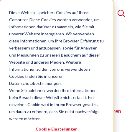
Diese Website speichert Cookies auf Ihrem
Computer. Diese Cookies werden verwendet, um
Informationen darüber zu sammeln, wie Sie mit
unserer Website interagieren. Wir verwenden
Suche
diese Informationen, um Ihre Browser-Erfahrung zu
Der optimale
verbessern und anzupassen, sowie für Analysen
Es gibt keine Vorschläge, da das Suchfeld leer ist.
und Messungen zu unseren Besuchern auf dieser
Arbeitsvertrag aus
Website und anderen Medien. Weitere
Informationen zu den von uns verwendeten
Arbeitgebersicht
Cookies finden Sie in unseren
Datenschutzbestimmungen.
Wenn Sie ablehnen, werden Ihre Informationen
Seminar
Freie Plätze verfügbar
beim Besuch dieser Website nicht erfasst. Ein
einzelnes Cookie wird in Ihrem Browser gesetzt,
Das sollte ein Arbeitgeber unbedingt vereinbaren
um daran zu erinnern, dass Sie nicht nachverfolgt
werden möchten.
Cookie-Einstellungen