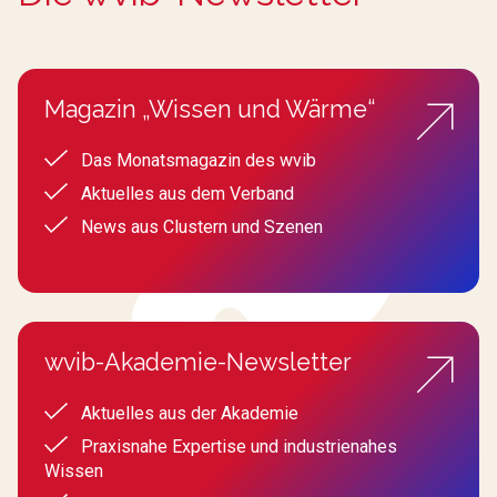
Magazin „Wissen und Wärme“
Das Monatsmagazin des wvib
Aktuelles aus dem Verband
News aus Clustern und Szenen
wvib-Akademie-Newsletter
Aktuelles aus der Akademie
Praxisnahe Expertise und industrienahes
Wissen