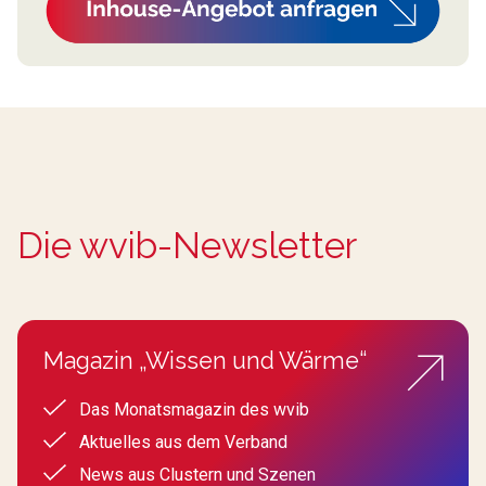
Die wvib-Newsletter
Magazin „Wissen und Wärme“
Das Monatsmagazin des wvib
Aktuelles aus dem Verband
News aus Clustern und Szenen