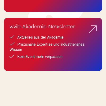
wvib-Akademie-Newsletter
Aktuelles aus der Akademie
Praxisnahe Expertise und industrienahes
Wissen
Kein Event mehr verpassen