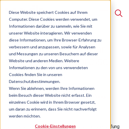
Diese Website speichert Cookies auf Ihrem
Computer. Diese Cookies werden verwendet, um
Informationen darüber zu sammeln, wie Sie mit
unserer Website interagieren. Wir verwenden
Suche
diese Informationen, um Ihre Browser-Erfahrung zu
Vertiefungsseminar
verbessern und anzupassen, sowie für Analysen
Es gibt keine Vorschläge, da das Suchfeld leer ist.
und Messungen zu unseren Besuchern auf dieser
Verrechnungspreise
Website und anderen Medien. Weitere
Informationen zu den von uns verwendeten
Cookies finden Sie in unseren
Seminar
Freie Plätze verfügbar
Datenschutzbestimmungen.
Wenn Sie ablehnen, werden Ihre Informationen
beim Besuch dieser Website nicht erfasst. Ein
Update, Überblick und aktuelle Entwicklungen
einzelnes Cookie wird in Ihrem Browser gesetzt,
um daran zu erinnern, dass Sie nicht nachverfolgt
werden möchten.
Cookie-Einstellungen
Bei international tätigen Unternehmen ist die Überprüfung