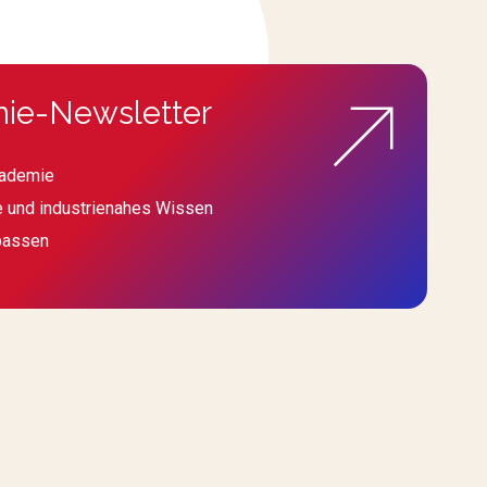
ie-Newsletter
kademie
e und industrienahes Wissen
passen