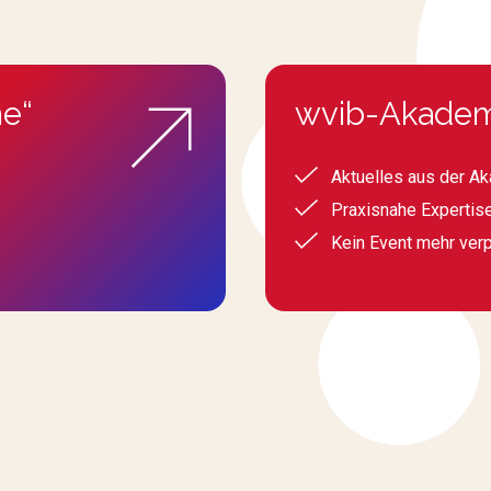
e“
wvib-Akadem
Aktuelles aus der A
Praxisnahe Expertis
Kein Event mehr ver