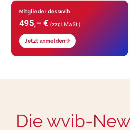
Mitglieder des wvib
495,– €
(zzgl. MwSt.)
Jetzt anmelden
Die wvib-New