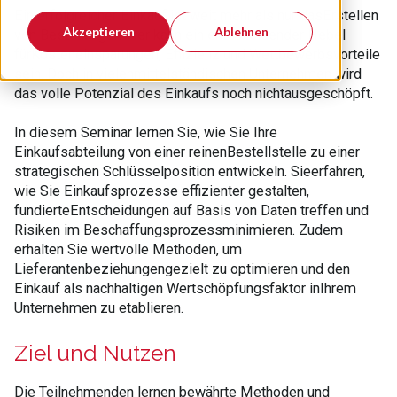
Ein erfolgreicher Einkauf ist weit mehr als nur dasErstellen
Akzeptieren
Ablehnen
von Bestellungen – er kann ein entscheidender Hebel
fürKosteneinsparungen, Effizienz und Wettbewerbsvorteile
sein. Doch in vielenmittelständischen Unternehmen wird
das volle Potenzial des Einkaufs noch nichtausgeschöpft.
In diesem Seminar lernen Sie, wie Sie Ihre
Einkaufsabteilung von einer reinenBestellstelle zu einer
strategischen Schlüsselposition entwickeln. Sieerfahren,
wie Sie Einkaufsprozesse effizienter gestalten,
fundierteEntscheidungen auf Basis von Daten treffen und
Risiken im Beschaffungsprozessminimieren. Zudem
erhalten Sie wertvolle Methoden, um
Lieferantenbeziehungengezielt zu optimieren und den
Einkauf als nachhaltigen Wertschöpfungsfaktor inIhrem
Unternehmen zu etablieren.
Ziel und Nutzen
Die Teilnehmenden lernen bewährte Methoden und