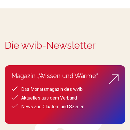
Die wvib-Newsletter
Magazin „Wissen und Wärme“
Das Monatsmagazin des wvib
Aktuelles aus dem Verband
News aus Clustern und Szenen