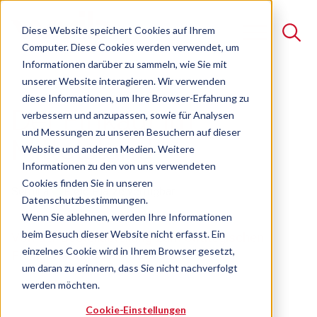
Diese Website speichert Cookies auf Ihrem
Computer. Diese Cookies werden verwendet, um
Informationen darüber zu sammeln, wie Sie mit
unserer Website interagieren. Wir verwenden
Suche
diese Informationen, um Ihre Browser-Erfahrung zu
Der Einkauf im
verbessern und anzupassen, sowie für Analysen
Es gibt keine Vorschläge, da das Suchfeld leer ist.
und Messungen zu unseren Besuchern auf dieser
Mittelstand
Website und anderen Medien. Weitere
Informationen zu den von uns verwendeten
Cookies finden Sie in unseren
Seminar
Freie Plätze verfügbar
Datenschutzbestimmungen.
Wenn Sie ablehnen, werden Ihre Informationen
beim Besuch dieser Website nicht erfasst. Ein
Von der Bestellabteilung zum strategischen
einzelnes Cookie wird in Ihrem Browser gesetzt,
Erfolgsfaktor
um daran zu erinnern, dass Sie nicht nachverfolgt
werden möchten.
Cookie-Einstellungen