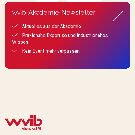
wvib-Akademie-Newsletter
Aktuelles aus der Akademie
Praxisnahe Expertise und industrienahes
Wissen
Kein Event mehr verpassen