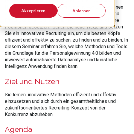
Der Fachkräftemangel stellt Unternehmen vor neue
Herausforderungen: Unternehmen sind von Umworbenen
Akzeptieren
Ablehnen
zu Werbenden geworden. Sie wollen Fachexperten und
Führungskräfte ausfindig machen, anziehen und offene
Positionen besetzen? Gehen Sie neue Wege und setzen
Sie ein innovatives Recruiting ein, um die besten Köpfe
effizient und effektiv zu suchen, zu finden und zu binden. In
diesem Seminar erfahren Sie, welche Methoden und Tools
die Grundlage für die Personalgewinnung 4.0 bilden und
inwieweit automatisierte Datenanalyse und künstliche
Intelligenz Anwendung finden kann.
Ziel und Nutzen
Sie lernen, innovative Methoden effizient und effektiv
einzusetzen und sich durch ein gesamtheitliches und
zukunftsorientiertes Recruiting-Konzept von der
Konkurrenz abzuheben.
Agenda