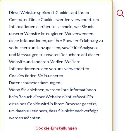
Diese Website speichert Cookies auf Ihrem
Computer. Diese Cookies werden verwendet, um
Informationen darüber zu sammeln, wie Sie mit
unserer Website interagieren. Wir verwenden
Suche
diese Informationen, um Ihre Browser-Erfahrung zu
Personalgewinnung
verbessern und anzupassen, sowie für Analysen
Es gibt keine Vorschläge, da das Suchfeld leer ist.
und Messungen zu unseren Besuchern auf dieser
4.0
Website und anderen Medien. Weitere
Informationen zu den von uns verwendeten
Cookies finden Sie in unseren
Seminar
Freie Plätze verfügbar
Datenschutzbestimmungen.
Wenn Sie ablehnen, werden Ihre Informationen
beim Besuch dieser Website nicht erfasst. Ein
Wirksames, erfolgreiches und innovatives
einzelnes Cookie wird in Ihrem Browser gesetzt,
Recruiting
um daran zu erinnern, dass Sie nicht nachverfolgt
werden möchten.
Cookie-Einstellungen