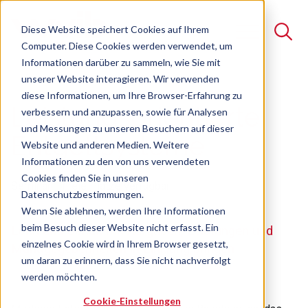
Diese Website speichert Cookies auf Ihrem
Computer. Diese Cookies werden verwendet, um
Informationen darüber zu sammeln, wie Sie mit
unserer Website interagieren. Wir verwenden
Suche
diese Informationen, um Ihre Browser-Erfahrung zu
Leistungsorientierte
verbessern und anzupassen, sowie für Analysen
Es gibt keine Vorschläge, da das Suchfeld leer ist.
und Messungen zu unseren Besuchern auf dieser
Entgeltsysteme
Website und anderen Medien. Weitere
Informationen zu den von uns verwendeten
Cookies finden Sie in unseren
Seminar
Freie Plätze verfügbar
Datenschutzbestimmungen.
Wenn Sie ablehnen, werden Ihre Informationen
beim Besuch dieser Website nicht erfasst. Ein
Lohn und Gehalt mit Aufgaben, Leistungen und
einzelnes Cookie wird in Ihrem Browser gesetzt,
Marktgegebenheiten in Einklang bringen
um daran zu erinnern, dass Sie nicht nachverfolgt
werden möchten.
Cookie-Einstellungen