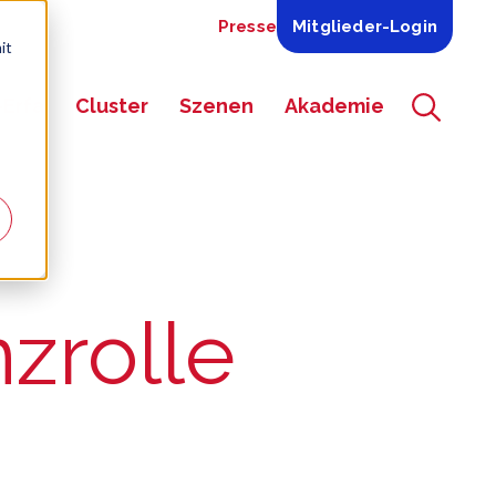
Presse
Mitglieder-Login
it
-Erfa
Cluster
Szenen
Akademie
ns-Menü für
Zeige Navigations-Menü für
Zeige Navigations-Menü für
Zeige Navigations-M
zrolle