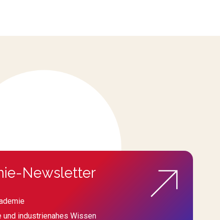
ie-Newsletter
kademie
e und industrienahes Wissen