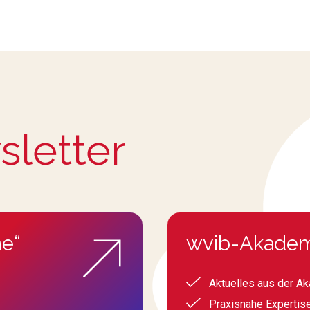
sletter
e“
wvib-Akadem
Aktuelles aus der A
Praxisnahe Expertis