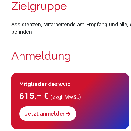
Zielgruppe
Assistenzen, Mitarbeitende am Empfang und alle, di
befinden
Anmeldung
Mitglieder des wvib
615,– €
(zzgl. MwSt.)
Jetzt anmelden