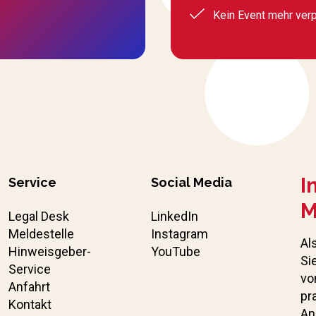
Kein Event mehr ver
I
Service
Social Media
M
Legal Desk
LinkedIn
Meldestelle
Instagram
Al
Hinweisgeber-
YouTube
Si
Service
vo
Anfahrt
pr
Kontakt
An