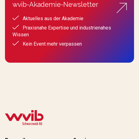
wvib-Akademie-Newsletter
Aktuelles aus der Akademie
Praxisnahe Expertise und industrienahes
Wissen
Kein Event mehr verpassen