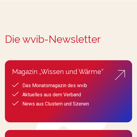
Die wvib-Newsletter
Magazin „Wissen und Wärme“
Das Monatsmagazin des wvib
Aktuelles aus dem Verband
News aus Clustern und Szenen