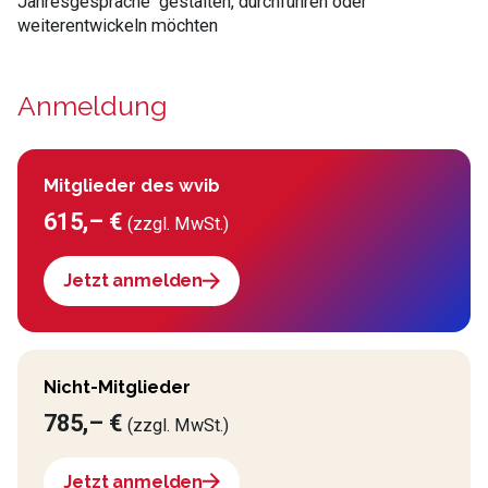
Jahresgespräche gestalten, durchführen oder
weiterentwickeln möchten
Anmeldung
Mitglieder des wvib
615,– €
(zzgl. MwSt.)
Jetzt anmelden
Nicht-Mitglieder
785,– €
(zzgl. MwSt.)
Jetzt anmelden