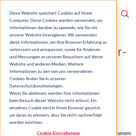
Diese Website speichert Cookies auf Ihrem
Computer. Diese Cookies werden verwendet, um
Informationen darüber zu sammeln, wie Sie mit
unserer Website interagieren. Wir verwenden
Suche
diese Informationen, um Ihre Browser-Erfahrung zu
Wirksame Mitarbeiter-
verbessern und anzupassen, sowie für Analysen
Es gibt keine Vorschläge, da das Suchfeld leer ist.
und Messungen zu unseren Besuchern auf dieser
Jahresgespräche
Website und anderen Medien. Weitere
Informationen zu den von uns verwendeten
Cookies finden Sie in unseren
Seminar
Freie Plätze verfügbar
Datenschutzbestimmungen.
Wenn Sie ablehnen, werden Ihre Informationen
beim Besuch dieser Website nicht erfasst. Ein
Vom Pflichttermin zum Erfolgsfaktor
einzelnes Cookie wird in Ihrem Browser gesetzt,
um daran zu erinnern, dass Sie nicht nachverfolgt
werden möchten.
Cookie-Einstellungen
Mitarbeiter-Jahresgespräche sind ein wichtiges Instrument