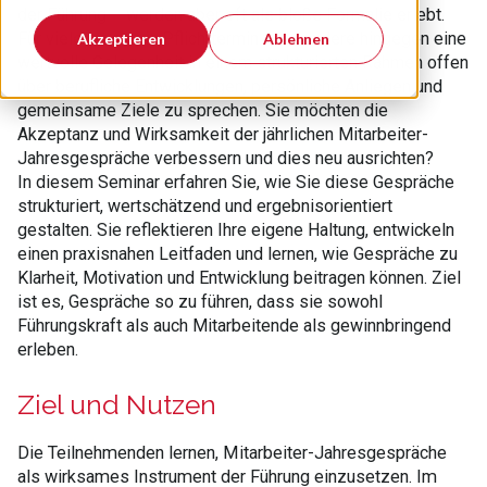
der Führung – werden aber oft als bloße Formalie erlebt.
Für viele ist es ein Pflichttermin – für andere hingegen eine
Akzeptieren
Ablehnen
wertvolle Gelegenheit in einem strukturierten Rahmen offen
über berufliche Entwicklungen, persönliche Anliegen und
gemeinsame Ziele zu sprechen. Sie möchten die
Akzeptanz und Wirksamkeit der jährlichen Mitarbeiter-
Jahresgespräche verbessern und dies neu ausrichten?
In diesem Seminar erfahren Sie, wie Sie diese Gespräche
strukturiert, wertschätzend und ergebnisorientiert
gestalten. Sie reflektieren Ihre eigene Haltung, entwickeln
einen praxisnahen Leitfaden und lernen, wie Gespräche zu
Klarheit, Motivation und Entwicklung beitragen können. Ziel
ist es, Gespräche so zu führen, dass sie sowohl
Führungskraft als auch Mitarbeitende als gewinnbringend
erleben.
Ziel und Nutzen
Die Teilnehmenden lernen, Mitarbeiter-Jahresgespräche
als wirksames Instrument der Führung einzusetzen. Im