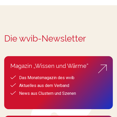
Die wvib-Newsletter
Magazin „Wissen und Wärme“
Das Monatsmagazin des wvib
Aktuelles aus dem Verband
News aus Clustern und Szenen