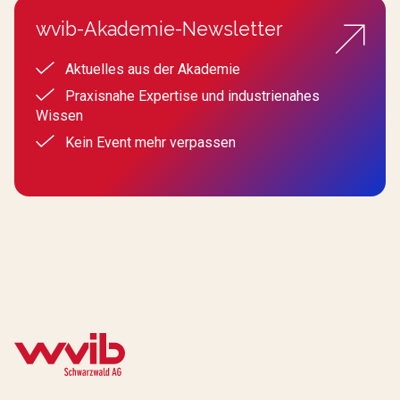
wvib-Akademie-Newsletter
Aktuelles aus der Akademie
Praxisnahe Expertise und industrienahes
Wissen
Kein Event mehr verpassen