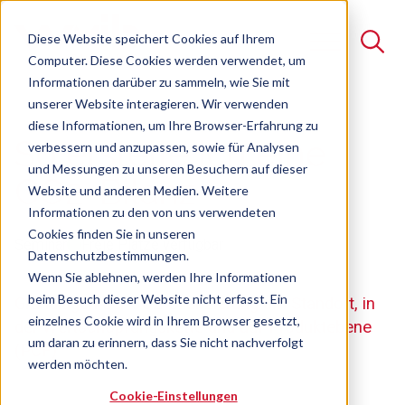
Diese Website speichert Cookies auf Ihrem
Computer. Diese Cookies werden verwendet, um
Informationen darüber zu sammeln, wie Sie mit
unserer Website interagieren. Wir verwenden
Suche
diese Informationen, um Ihre Browser-Erfahrung zu
So erstelle ich eine
verbessern und anzupassen, sowie für Analysen
Es gibt keine Vorschläge, da das Suchfeld leer ist.
und Messungen zu unseren Besuchern auf dieser
CO2-Bilanz
Website und anderen Medien. Weitere
Informationen zu den von uns verwendeten
Cookies finden Sie in unseren
Seminar
Freie Plätze verfügbar
Datenschutzbestimmungen.
Wenn Sie ablehnen, werden Ihre Informationen
beim Besuch dieser Website nicht erfasst. Ein
Grundlagen der CO2-Bilanzierung am Standort, in
einzelnes Cookie wird in Ihrem Browser gesetzt,
der Wertschöpfungskette und auf Produktebene
um daran zu erinnern, dass Sie nicht nachverfolgt
(PCF)
werden möchten.
Cookie-Einstellungen