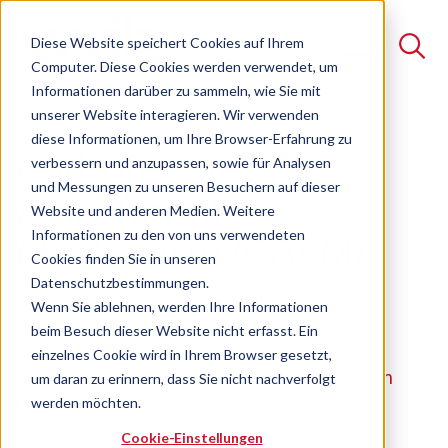
Diese Website speichert Cookies auf Ihrem
Computer. Diese Cookies werden verwendet, um
Informationen darüber zu sammeln, wie Sie mit
unserer Website interagieren. Wir verwenden
Suche
diese Informationen, um Ihre Browser-Erfahrung zu
Carbon Border
verbessern und anzupassen, sowie für Analysen
Es gibt keine Vorschläge, da das Suchfeld leer ist.
und Messungen zu unseren Besuchern auf dieser
Adjustment
Website und anderen Medien. Weitere
Informationen zu den von uns verwendeten
Mechanism (CBAM)
Cookies finden Sie in unseren
Datenschutzbestimmungen.
Wenn Sie ablehnen, werden Ihre Informationen
Online-Seminar
Freie Plätze verfügbar
beim Besuch dieser Website nicht erfasst. Ein
einzelnes Cookie wird in Ihrem Browser gesetzt,
Anwendung, Umsetzung und Auswirkungen im
um daran zu erinnern, dass Sie nicht nachverfolgt
Unternehmen
werden möchten.
Cookie-Einstellungen