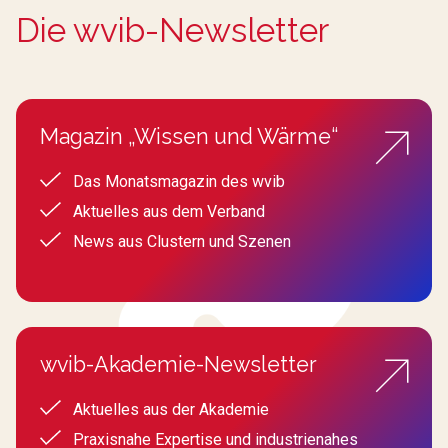
Die wvib-Newsletter
Magazin „Wissen und Wärme“
Das Monatsmagazin des wvib
Aktuelles aus dem Verband
News aus Clustern und Szenen
wvib-Akademie-Newsletter
Aktuelles aus der Akademie
Praxisnahe Expertise und industrienahes