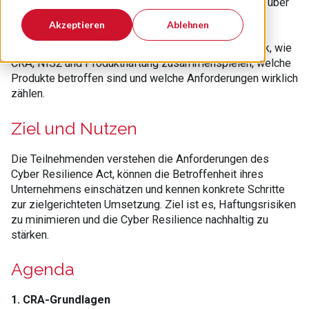
mit digitalen Elementen zu. Von „Security by Design“ über
sichere Updates bis hin zu Meldepflichten bei
Akzeptieren
Ablehnen
Sicherheitsvorfällen. In unserem Online-Seminar
bekommen die Teilnehmenden einen klaren Überblick, wie
CRA, NIS2 und Produkthaftung zusammenspielen, welche
Produkte betroffen sind und welche Anforderungen wirklich
zählen.
Ziel und Nutzen
Die Teilnehmenden verstehen die Anforderungen des
Cyber Resilience Act, können die Betroffenheit ihres
Unternehmens einschätzen und kennen konkrete Schritte
zur zielgerichteten Umsetzung. Ziel ist es, Haftungsrisiken
zu minimieren und die Cyber Resilience nachhaltig zu
stärken.
Agenda
1. CRA-Grundlagen