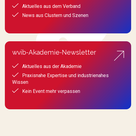
Aktuelles aus dem Verband
News aus Clustern und Szenen
wvib-Akademie-Newsletter
Aktuelles aus der Akademie
Praxisnahe Expertise und industrienahes
Wissen
Kein Event mehr verpassen