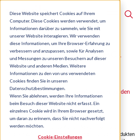
Diese Website speichert Cookies auf Ihrem
Computer. Diese Cookies werden verwendet, um
Informationen darüber zu sammeln, wie Sie mit
unserer Website interagieren. Wir verwenden
Suche
diese Informationen, um Ihre Browser-Erfahrung zu
Cyber Resilience Act
verbessern und anzupassen, sowie für Analysen
Es gibt keine Vorschläge, da das Suchfeld leer ist.
und Messungen zu unseren Besuchern auf dieser
Website und anderen Medien. Weitere
Seminar
Freie Plätze verfügbar
Informationen zu den von uns verwendeten
Cookies finden Sie in unseren
Datenschutzbestimmungen.
Grundlagen und Handlungsempfehlungen für den
Wenn Sie ablehnen, werden Ihre Informationen
industriellen Mittelstand
beim Besuch dieser Website nicht erfasst. Ein
einzelnes Cookie wird in Ihrem Browser gesetzt,
um daran zu erinnern, dass Sie nicht nachverfolgt
werden möchten.
Mit dem Cyber Resilience Act (CRA) kommen neue
Pflichten auf Hersteller und Inverkehrbringer von Produkten
Cookie-Einstellungen