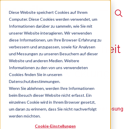
Diese Website speichert Cookies auf Ihrem
Computer. Diese Cookies werden verwendet, um
Informationen darüber zu sammeln, wie Sie mit
unserer Website interagieren. Wir verwenden
Suche
diese Informationen, um Ihre Browser-Erfahrung zu
Funktionale Sicherheit
verbessern und anzupassen, sowie für Analysen
Es gibt keine Vorschläge, da das Suchfeld leer ist.
und Messungen zu unseren Besuchern auf dieser
in der
Website und anderen Medien. Weitere
Informationen zu den von uns verwendeten
Produktentwicklung
Cookies finden Sie in unseren
Datenschutzbestimmungen.
Wenn Sie ablehnen, werden Ihre Informationen
Seminar
Freie Plätze verfügbar
beim Besuch dieser Website nicht erfasst. Ein
einzelnes Cookie wird in Ihrem Browser gesetzt,
Von der Risikoanalyse zur sicheren Produktlösung
um daran zu erinnern, dass Sie nicht nachverfolgt
werden möchten.
Cookie-Einstellungen