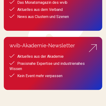
Das Monatsmagazin des wvib
Aktuelles aus dem Verband
News aus Clustern und Szenen
wvib-Akademie-Newsletter
Aktuelles aus der Akademie
Praxisnahe Expertise und industrienahes
Wissen
Kein Event mehr verpassen