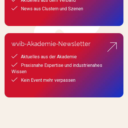
Aktuelles aus dem Verband
News aus Clustern und Szenen
wvib-Akademie-Newsletter
Aktuelles aus der Akademie
Praxisnahe Expertise und industrienahes
Wissen
Kein Event mehr verpassen