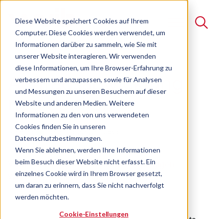
Diese Website speichert Cookies auf Ihrem
Computer. Diese Cookies werden verwendet, um
Informationen darüber zu sammeln, wie Sie mit
unserer Website interagieren. Wir verwenden
Suche
diese Informationen, um Ihre Browser-Erfahrung zu
Auftragsabwicklung
verbessern und anzupassen, sowie für Analysen
Es gibt keine Vorschläge, da das Suchfeld leer ist.
und Messungen zu unseren Besuchern auf dieser
neu denken
Website und anderen Medien. Weitere
Informationen zu den von uns verwendeten
Cookies finden Sie in unseren
Seminar
Freie Plätze verfügbar
Datenschutzbestimmungen.
Wenn Sie ablehnen, werden Ihre Informationen
beim Besuch dieser Website nicht erfasst. Ein
Vom Funktionsdenken zur durchgängigen
einzelnes Cookie wird in Ihrem Browser gesetzt,
Wertstromverantwortung
um daran zu erinnern, dass Sie nicht nachverfolgt
werden möchten.
Cookie-Einstellungen