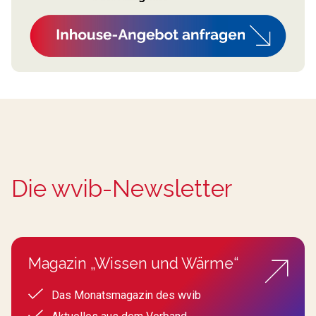
Die wvib-Newsletter
Magazin „Wissen und Wärme“
Das Monatsmagazin des wvib