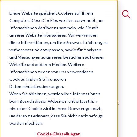
Diese Website speichert Cookies auf Ihrem
Computer. Diese Cookies werden verwendet, um
Informationen darüber zu sammeln, wie Sie mit
unserer Website interagieren. Wir verwenden
Suche
diese Informationen, um Ihre Browser-Erfahrung zu
Transfer Pricing und
verbessern und anzupassen, sowie für Analysen
Es gibt keine Vorschläge, da das Suchfeld leer ist.
und Messungen zu unseren Besuchern auf dieser
Umsatzsteuer
Website und anderen Medien. Weitere
Informationen zu den von uns verwendeten
Cookies finden Sie in unseren
Seminar
Freie Plätze verfügbar
Datenschutzbestimmungen.
Wenn Sie ablehnen, werden Ihre Informationen
beim Besuch dieser Website nicht erfasst. Ein
Grenzüberschreitende Transaktionen effizient
einzelnes Cookie wird in Ihrem Browser gesetzt,
gestalten
um daran zu erinnern, dass Sie nicht nachverfolgt
werden möchten.
Cookie-Einstellungen