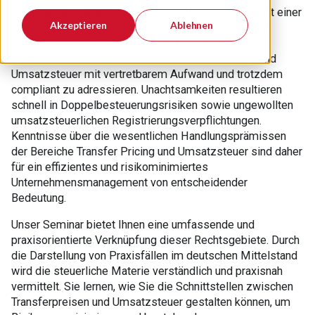
In der globalisierten Wirtschaft sind Unternehmen mit einer
Akzeptieren
Ablehnen
Vielzahl an komplexen und teilweise uneinheitlichen
steuerlichen Vorschriften konfrontiert. Besonders
herausfordernd sind die Bereiche Transfer Pricing und
Umsatzsteuer mit vertretbarem Aufwand und trotzdem
compliant zu adressieren. Unachtsamkeiten resultieren
schnell in Doppelbesteuerungsrisiken sowie ungewollten
umsatzsteuerlichen Registrierungsverpflichtungen.
Kenntnisse über die wesentlichen Handlungsprämissen
der Bereiche Transfer Pricing und Umsatzsteuer sind daher
für ein effizientes und risikominimiertes
Unternehmensmanagement von entscheidender
Bedeutung.
Unser Seminar bietet Ihnen eine umfassende und
praxisorientierte Verknüpfung dieser Rechtsgebiete. Durch
die Darstellung von Praxisfällen im deutschen Mittelstand
wird die steuerliche Materie verständlich und praxisnah
vermittelt. Sie lernen, wie Sie die Schnittstellen zwischen
Transferpreisen und Umsatzsteuer gestalten können, um