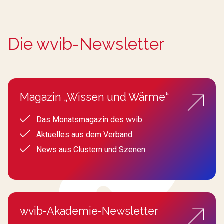
Die wvib-Newsletter
Magazin „Wissen und Wärme“
Das Monatsmagazin des wvib
Aktuelles aus dem Verband
News aus Clustern und Szenen
wvib-Akademie-Newsletter