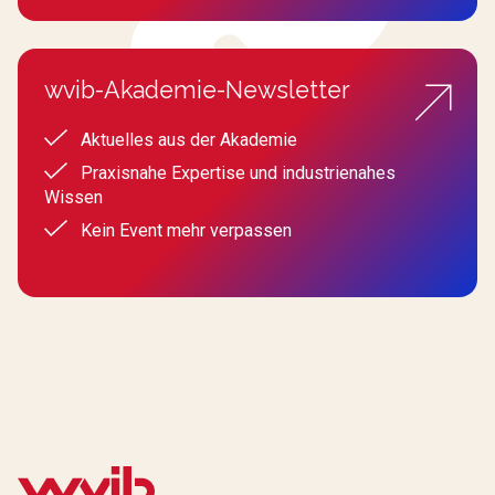
wvib-Akademie-Newsletter
Aktuelles aus der Akademie
Praxisnahe Expertise und industrienahes
Wissen
Kein Event mehr verpassen