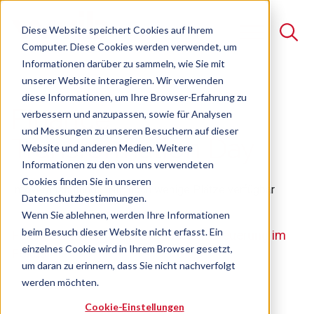
Diese Website speichert Cookies auf Ihrem
Computer. Diese Cookies werden verwendet, um
Informationen darüber zu sammeln, wie Sie mit
unserer Website interagieren. Wir verwenden
Suche
diese Informationen, um Ihre Browser-Erfahrung zu
Finance
verbessern und anzupassen, sowie für Analysen
Es gibt keine Vorschläge, da das Suchfeld leer ist.
und Messungen zu unseren Besuchern auf dieser
Transformation Day
Website und anderen Medien. Weitere
Informationen zu den von uns verwendeten
Cookies finden Sie in unseren
Infoveranstaltung
Nur noch wenige Plätze verfügbar
Datenschutzbestimmungen.
Wenn Sie ablehnen, werden Ihre Informationen
beim Besuch dieser Website nicht erfasst. Ein
Finance im Wandel. Unternehmenssteuerung im
einzelnes Cookie wird in Ihrem Browser gesetzt,
Fokus.
um daran zu erinnern, dass Sie nicht nachverfolgt
werden möchten.
Cookie-Einstellungen