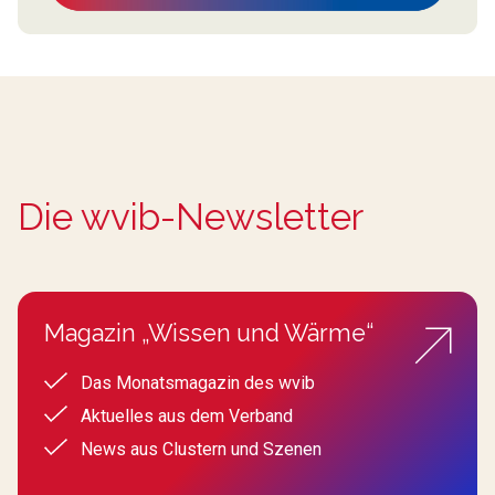
Die wvib-Newsletter
Magazin „Wissen und Wärme“
Das Monatsmagazin des wvib
Aktuelles aus dem Verband
News aus Clustern und Szenen