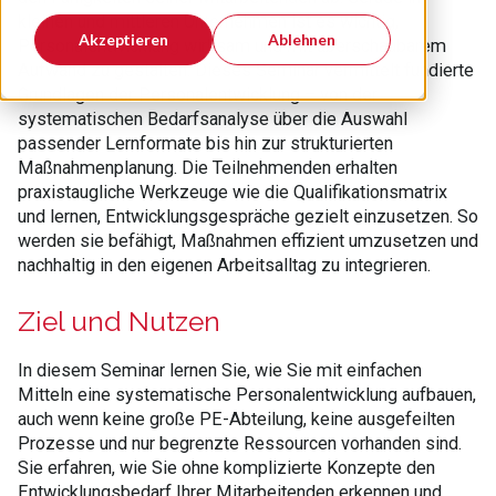
kleinen und mittleren Unternehmen ist es wichtig,
Akzeptieren
Ablehnen
Personalentwicklung wirksam und mit überschaubarem
Aufwand zu gestalten. Dieses Seminar vermittelt fundierte
Grundlagen der Personalentwicklung – von der
systematischen Bedarfsanalyse über die Auswahl
passender Lernformate bis hin zur strukturierten
Maßnahmenplanung. Die Teilnehmenden erhalten
praxistaugliche Werkzeuge wie die Qualifikationsmatrix
und lernen, Entwicklungsgespräche gezielt einzusetzen. So
werden sie befähigt, Maßnahmen effizient umzusetzen und
nachhaltig in den eigenen Arbeitsalltag zu integrieren.
Ziel und Nutzen
In diesem Seminar lernen Sie, wie Sie mit einfachen
Mitteln eine systematische Personalentwicklung aufbauen,
auch wenn keine große PE-Abteilung, keine ausgefeilten
Prozesse und nur begrenzte Ressourcen vorhanden sind.
Sie erfahren, wie Sie ohne komplizierte Konzepte den
Entwicklungsbedarf Ihrer Mitarbeitenden erkennen und