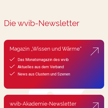
Die wvib-Newsletter
Magazin „Wissen und Wärme“
Das Monatsmagazin des wvib
Aktuelles aus dem Verband
News aus Clustern und Szenen
wvib-Akademie-Newsletter