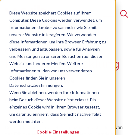
Diese Website speichert Cookies auf Ihrem
Computer. Diese Cookies werden verwendet, um
Informationen darüber zu sammeln, wie Sie mit
unserer Website interagieren. Wir verwenden
Suche
diese Informationen, um Ihre Browser-Erfahrung zu
Grundlagen der
verbessern und anzupassen, sowie für Analysen
Es gibt keine Vorschläge, da das Suchfeld leer ist.
und Messungen zu unseren Besuchern auf dieser
Personalentwicklung
Website und anderen Medien. Weitere
Informationen zu den von uns verwendeten
Cookies finden Sie in unseren
Seminar
Freie Plätze verfügbar
Datenschutzbestimmungen.
Wenn Sie ablehnen, werden Ihre Informationen
beim Besuch dieser Website nicht erfasst. Ein
Einfach und praxisnah umsetzen
einzelnes Cookie wird in Ihrem Browser gesetzt,
um daran zu erinnern, dass Sie nicht nachverfolgt
werden möchten.
Der Erfolg eines Unternehmens hängt entscheidend von
Cookie-Einstellungen
den Fähigkeiten seiner Mitarbeitenden ab. Gerade in