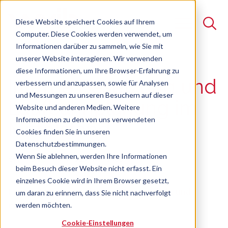
Diese Website speichert Cookies auf Ihrem
Computer. Diese Cookies werden verwendet, um
Informationen darüber zu sammeln, wie Sie mit
unserer Website interagieren. Wir verwenden
Suche
diese Informationen, um Ihre Browser-Erfahrung zu
Interne Besetzung und
verbessern und anzupassen, sowie für Analysen
Es gibt keine Vorschläge, da das Suchfeld leer ist.
und Messungen zu unseren Besuchern auf dieser
Laufbahnplanung im
Website und anderen Medien. Weitere
Informationen zu den von uns verwendeten
Mittelstand
Cookies finden Sie in unseren
Datenschutzbestimmungen.
Wenn Sie ablehnen, werden Ihre Informationen
Seminar
Freie Plätze verfügbar
beim Besuch dieser Website nicht erfasst. Ein
einzelnes Cookie wird in Ihrem Browser gesetzt,
Eigene Mitarbeitende gezielt entwickeln und
um daran zu erinnern, dass Sie nicht nachverfolgt
einsetzen
werden möchten.
Cookie-Einstellungen