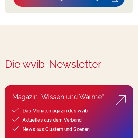
Die wvib-Newsletter
Magazin „Wissen und Wärme“
Das Monatsmagazin des wvib
Aktuelles aus dem Verband
News aus Clustern und Szenen