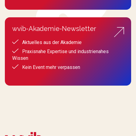
wvib-Akademie-Newsletter
Aktuelles aus der Akademie
Praxisnahe Expertise und industrienahes
Wissen
Kein Event mehr verpassen