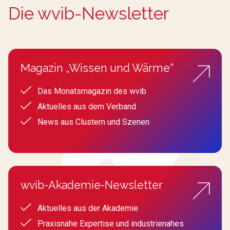
Die wvib-Newsletter
Magazin „Wissen und Wärme“
Das Monatsmagazin des wvib
Aktuelles aus dem Verband
News aus Clustern und Szenen
wvib-Akademie-Newsletter
Aktuelles aus der Akademie
Praxisnahe Expertise und industrienahes