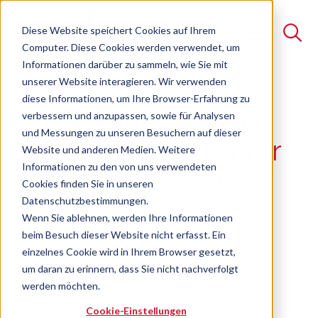
Diese Website speichert Cookies auf Ihrem
Computer. Diese Cookies werden verwendet, um
Informationen darüber zu sammeln, wie Sie mit
unserer Website interagieren. Wir verwenden
Suche
diese Informationen, um Ihre Browser-Erfahrung zu
Excel - Auswertung
verbessern und anzupassen, sowie für Analysen
Es gibt keine Vorschläge, da das Suchfeld leer ist.
und Messungen zu unseren Besuchern auf dieser
und Darstellung Ihrer
Website und anderen Medien. Weitere
Informationen zu den von uns verwendeten
(Qualitäts-)Daten
Cookies finden Sie in unseren
Datenschutzbestimmungen.
Wenn Sie ablehnen, werden Ihre Informationen
Seminar
Freie Plätze verfügbar
beim Besuch dieser Website nicht erfasst. Ein
einzelnes Cookie wird in Ihrem Browser gesetzt,
Kennzahlen effizient und aussagekräftig
um daran zu erinnern, dass Sie nicht nachverfolgt
aufbereiten
werden möchten.
Cookie-Einstellungen