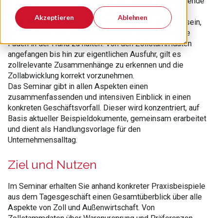
In mittelständischen Unternehmen müssen Mitarbeitende
aus Export-, Vertriebs- und Serviceabteilungen mit
Akzeptieren
Ablehnen
Zollthemen sicher umgehen können und in der Lage sein,
im Interesse des Unternehmens und des Kunden, alle
Fäden in der Hand zu halten. Von den Zollstammdaten
angefangen bis hin zur eigentlichen Ausfuhr, gilt es
zollrelevante Zusammenhänge zu erkennen und die
Zollabwicklung korrekt vorzunehmen.
Das Seminar gibt in allen Aspekten einen
zusammenfassenden und intensiven Einblick in einen
konkreten Geschäftsvorfall. Dieser wird konzentriert, auf
Basis aktueller Beispieldokumente, gemeinsam erarbeitet
und dient als Handlungsvorlage für den
Unternehmensalltag.
Ziel und Nutzen
Im Seminar erhalten Sie anhand konkreter Praxisbeispiele
aus dem Tagesgeschäft einen Gesamtüberblick über alle
Aspekte von Zoll und Außenwirtschaft. Von