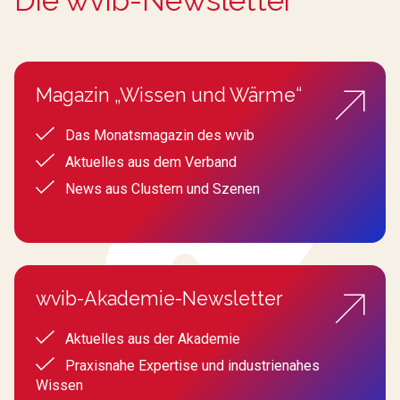
Die wvib-Newsletter
Magazin „Wissen und Wärme“
Das Monatsmagazin des wvib
Aktuelles aus dem Verband
News aus Clustern und Szenen
wvib-Akademie-Newsletter
Aktuelles aus der Akademie
Praxisnahe Expertise und industrienahes
Wissen