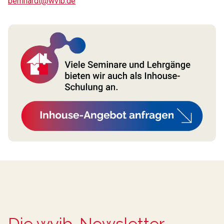
bernhardt@wvib.de