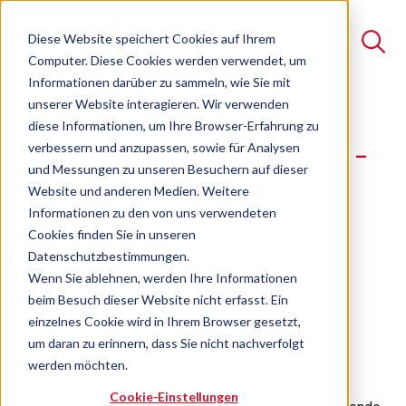
Diese Website speichert Cookies auf Ihrem
Computer. Diese Cookies werden verwendet, um
Informationen darüber zu sammeln, wie Sie mit
unserer Website interagieren. Wir verwenden
Suche
diese Informationen, um Ihre Browser-Erfahrung zu
Zoll für Export von A -
verbessern und anzupassen, sowie für Analysen
Es gibt keine Vorschläge, da das Suchfeld leer ist.
und Messungen zu unseren Besuchern auf dieser
Z
Website und anderen Medien. Weitere
Informationen zu den von uns verwendeten
Cookies finden Sie in unseren
Online-Seminar
Freie Plätze verfügbar
Datenschutzbestimmungen.
Wenn Sie ablehnen, werden Ihre Informationen
beim Besuch dieser Website nicht erfasst. Ein
Praxisseminar anhand konkreter
einzelnes Cookie wird in Ihrem Browser gesetzt,
Beispielvorgängen mit der Schweiz
um daran zu erinnern, dass Sie nicht nachverfolgt
werden möchten.
Cookie-Einstellungen