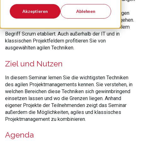
betroffen. Das agile Projektmanagement bietet
Akzeptieren
Ablehnen
Vorgehensweisen und Techniken, um mit Veränderungen
und Ungewissheiten im Projektumfeld gezielt umzugehen.
Diese Methoden haben sich im Bereich der IT unter dem
Begriff Scrum etabliert. Auch außerhalb der IT und in
klassischen Projektfeldern profitieren Sie von
ausgewählten agilen Techniken.
Ziel und Nutzen
In diesem Seminar lernen Sie die wichtigsten Techniken
des agilen Projektmanagements kennen. Sie verstehen, in
welchen Bereichen diese Techniken sich gewinnbringend
einsetzen lassen und wo die Grenzen liegen. Anhand
eigener Projekte der Teilnehmenden zeigt das Seminar
außerdem die Möglichkeiten, agiles und klassisches
Projektmanagement zu kombinieren.
Agenda