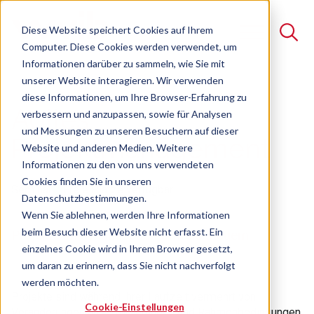
Diese Website speichert Cookies auf Ihrem
Computer. Diese Cookies werden verwendet, um
Informationen darüber zu sammeln, wie Sie mit
unserer Website interagieren. Wir verwenden
Suche
diese Informationen, um Ihre Browser-Erfahrung zu
Agiles
verbessern und anzupassen, sowie für Analysen
Es gibt keine Vorschläge, da das Suchfeld leer ist.
und Messungen zu unseren Besuchern auf dieser
Projektmanagement
Website und anderen Medien. Weitere
Informationen zu den von uns verwendeten
Cookies finden Sie in unseren
Seminar
Freie Plätze verfügbar
Datenschutzbestimmungen.
Wenn Sie ablehnen, werden Ihre Informationen
beim Besuch dieser Website nicht erfasst. Ein
Projekte im dynamischen Umfeld steuern
einzelnes Cookie wird in Ihrem Browser gesetzt,
um daran zu erinnern, dass Sie nicht nachverfolgt
werden möchten.
Projekte sind während ihrer Laufzeit vermehrt von
Cookie-Einstellungen
Veränderungen an Anforderungen und Rahmenbedingungen