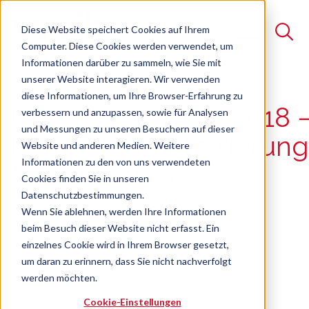
Diese Website speichert Cookies auf Ihrem
Computer. Diese Cookies werden verwendet, um
Informationen darüber zu sammeln, wie Sie mit
unserer Website interagieren. Wir verwenden
Suche
diese Informationen, um Ihre Browser-Erfahrung zu
Update ISO 19011:2018 
verbessern und anzupassen, sowie für Analysen
Es gibt keine Vorschläge, da das Suchfeld leer ist.
und Messungen zu unseren Besuchern auf dieser
Kompetenzanforderun
Website und anderen Medien. Weitere
Informationen zu den von uns verwendeten
für Auditoren
Cookies finden Sie in unseren
Datenschutzbestimmungen.
Wenn Sie ablehnen, werden Ihre Informationen
Seminar
Freie Plätze verfügbar
beim Besuch dieser Website nicht erfasst. Ein
einzelnes Cookie wird in Ihrem Browser gesetzt,
Inhalte und praktische Tipps zum Auditieren
um daran zu erinnern, dass Sie nicht nachverfolgt
werden möchten.
Cookie-Einstellungen