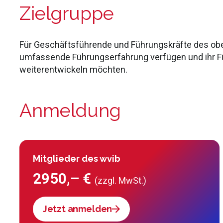
Zielgruppe
Für Geschäftsführende und Führungskräfte des obe
umfassende Führungserfahrung verfügen und ihr Füh
weiterentwickeln möchten.
Anmeldung
Mitglieder des wvib
2950,– €
(zzgl. MwSt.)
Jetzt anmelden