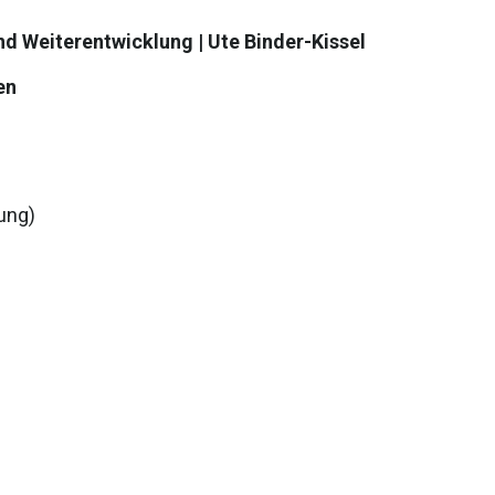
nd Weiterentwicklung
| Ute Binder-Kissel
en
ung)