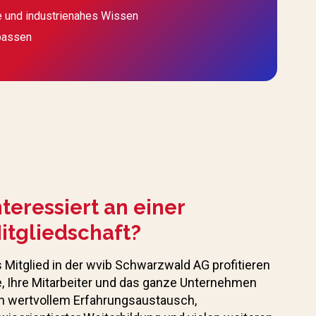
e und industrienahes Wissen
passen
nteressiert an einer
itgliedschaft?
s Mitglied in der wvib Schwarzwald AG profitieren
e, Ihre Mitarbeiter und das ganze Unternehmen
n wertvollem Erfahrungs­austausch,