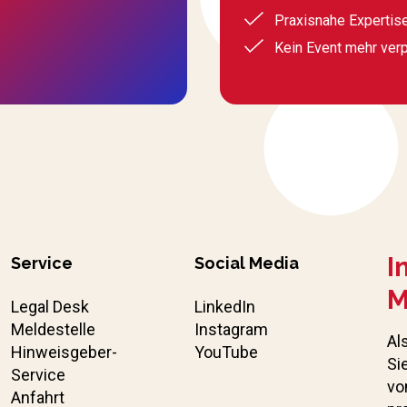
Praxisnahe Expertis
Kein Event mehr ver
I
Service
Social Media
M
Legal Desk
LinkedIn
Meldestelle
Instagram
Al
Hinweisgeber-
YouTube
Si
Service
vo
Anfahrt