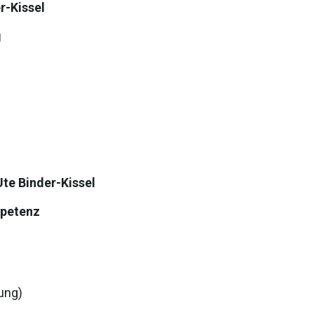
r-Kissel
g
Ute Binder-Kissel
petenz
ung)