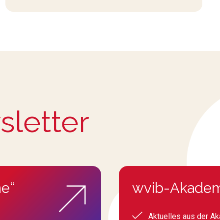
sletter
e“
wvib-Akadem
Aktuelles aus der A