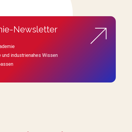
ie-Newsletter
kademie
e und industrienahes Wissen
passen