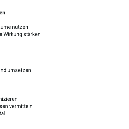
ten
räume nutzen
he Wirkung stärken
n und umsetzen
nizieren
ssen vermitteln
tal