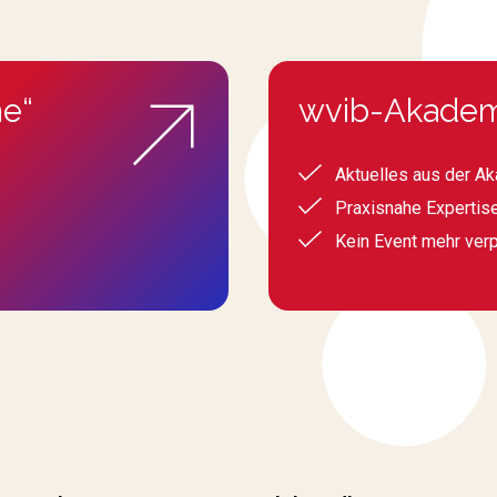
e“
wvib-Akadem
Aktuelles aus der A
Praxisnahe Expertis
Kein Event mehr ver