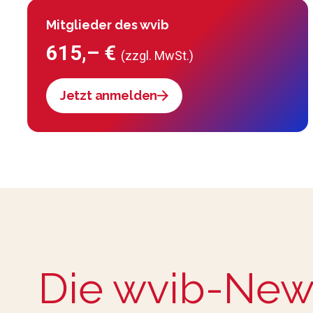
Mitglieder des wvib
615,– €
(zzgl. MwSt.)
Jetzt anmelden
Die wvib-New