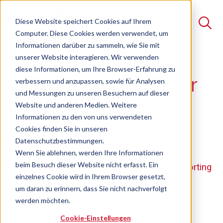
Diese Website speichert Cookies auf Ihrem
Computer. Diese Cookies werden verwendet, um
Informationen darüber zu sammeln, wie Sie mit
unserer Website interagieren. Wir verwenden
Suche
diese Informationen, um Ihre Browser-Erfahrung zu
Grundlagen in Power
verbessern und anzupassen, sowie für Analysen
Es gibt keine Vorschläge, da das Suchfeld leer ist.
und Messungen zu unseren Besuchern auf dieser
BI Desktop
Website und anderen Medien. Weitere
Informationen zu den von uns verwendeten
Cookies finden Sie in unseren
Online-Seminar
Freie Plätze verfügbar
Datenschutzbestimmungen.
Wenn Sie ablehnen, werden Ihre Informationen
beim Besuch dieser Website nicht erfasst. Ein
Erste Schritte zu einem automatisierten Reporting
einzelnes Cookie wird in Ihrem Browser gesetzt,
um daran zu erinnern, dass Sie nicht nachverfolgt
werden möchten.
Cookie-Einstellungen
Fundierte Entscheidungen basieren auf Daten. Ob