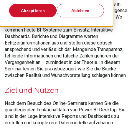
Monitoring der Liquidität oder Kontrolle der Engpässe in
der Produktion – ein gut aufgebautes Business Intelligence
Akzeptieren
Ablehnen
System ist in der Lage, Ihre Produktivität zu steigern. Wo
die Auswertungen früher mühsam und teuer waren,
kommen heute BI-Systeme zum Einsatz. Interaktive
Dashboards, Berichte und Diagramme werten
Echtzeitinformationen aus und stellen diese optisch
ansprechend und verlässlich dar. Mangelnde Transparenz,
fehlende Informationen und falsche Zahlen gehören der
Vergangenheit an – zumindest in der Theorie. In diesem
Seminar lernen Sie praxisbezogen, wie Sie die Brücke
zwischen Realität und Wunschvorstellung schlagen können.
Ziel und Nutzen
Nach dem Besuch des Online-Seminars kennen Sie die
grundlegenden Funktionalitäten von Power BI Desktop. Sie
sind in der Lage interaktive Reports und Dashboards zu
erstellen und komplexere Datenmodelle aufzubauen.