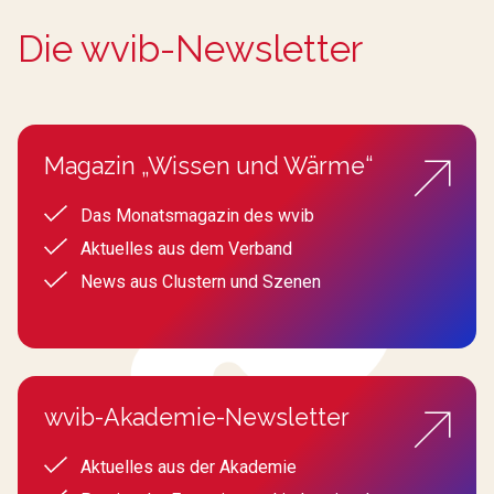
Die wvib-Newsletter
Magazin „Wissen und Wärme“
Das Monatsmagazin des wvib
Aktuelles aus dem Verband
News aus Clustern und Szenen
wvib-Akademie-Newsletter
Aktuelles aus der Akademie