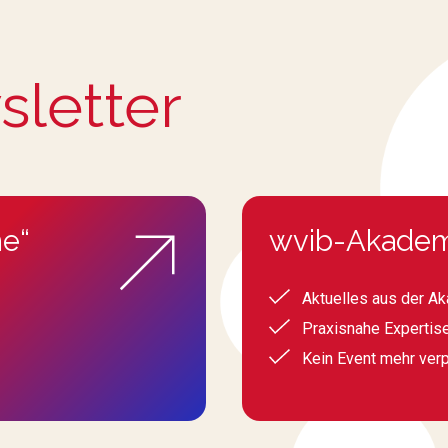
sletter
e“
wvib-Akadem
Aktuelles aus der A
Praxisnahe Expertis
Kein Event mehr ver