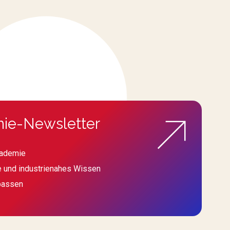
ie-Newsletter
kademie
e und industrienahes Wissen
passen