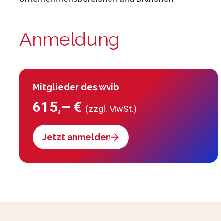
Anmeldung
Mitglieder des wvib
615,– €
(zzgl. MwSt.)
Jetzt anmelden