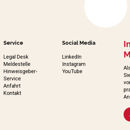
I
Service
Social Media
M
Legal Desk
LinkedIn
Meldestelle
Instagram
Al
Hinweisgeber-
YouTube
Si
Service
vo
Anfahrt
pr
Kontakt
An