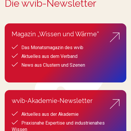
Die wvib-Newsletter
Magazin „Wissen und Wärme“
Das Monatsmagazin des wvib
Aktuelles aus dem Verband
News aus Clustern und Szenen
wvib-Akademie-Newsletter
Aktuelles aus der Akademie
Praxisnahe Expertise und industrienahes
Wissen