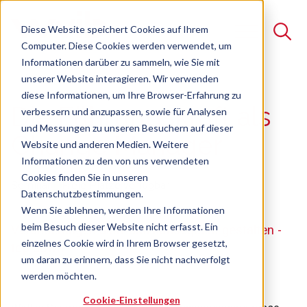
Diese Website speichert Cookies auf Ihrem
Computer. Diese Cookies werden verwendet, um
Informationen darüber zu sammeln, wie Sie mit
unserer Website interagieren. Wir verwenden
Suche
diese Informationen, um Ihre Browser-Erfahrung zu
Die Führungskraft als
verbessern und anzupassen, sowie für Analysen
Es gibt keine Vorschläge, da das Suchfeld leer ist.
und Messungen zu unseren Besuchern auf dieser
Change Manager
Website und anderen Medien. Weitere
Informationen zu den von uns verwendeten
Cookies finden Sie in unseren
Seminar
Freie Plätze verfügbar
Datenschutzbestimmungen.
Wenn Sie ablehnen, werden Ihre Informationen
beim Besuch dieser Website nicht erfasst. Ein
Veränderungen aktiv und konsequent gestalten -
einzelnes Cookie wird in Ihrem Browser gesetzt,
top down
um daran zu erinnern, dass Sie nicht nachverfolgt
werden möchten.
Cookie-Einstellungen