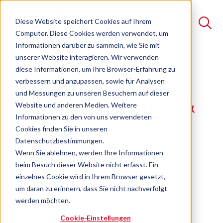
Diese Website speichert Cookies auf Ihrem
Computer. Diese Cookies werden verwendet, um
Informationen darüber zu sammeln, wie Sie mit
unserer Website interagieren. Wir verwenden
Suche
diese Informationen, um Ihre Browser-Erfahrung zu
Social Media im
verbessern und anzupassen, sowie für Analysen
Es gibt keine Vorschläge, da das Suchfeld leer ist.
und Messungen zu unseren Besuchern auf dieser
Personalmarketing &
Website und anderen Medien. Weitere
Informationen zu den von uns verwendeten
Recruiting
Cookies finden Sie in unseren
Datenschutzbestimmungen.
Wenn Sie ablehnen, werden Ihre Informationen
Seminar
Freie Plätze verfügbar
beim Besuch dieser Website nicht erfasst. Ein
einzelnes Cookie wird in Ihrem Browser gesetzt,
XING, Facebook, Twitter & Co.
um daran zu erinnern, dass Sie nicht nachverfolgt
werden möchten.
Cookie-Einstellungen