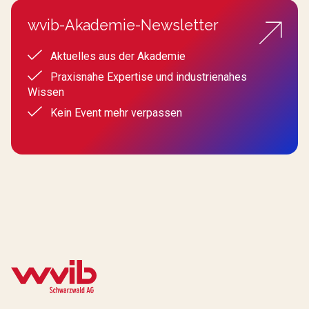
wvib-Akademie-Newsletter
Aktuelles aus der Akademie
Praxisnahe Expertise und industrienahes
Wissen
Kein Event mehr verpassen