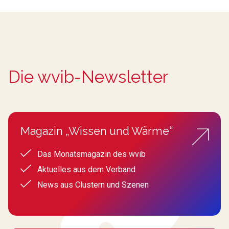
Die wvib-Newsletter
Magazin „Wissen und Wärme“
Das Monatsmagazin des wvib
Aktuelles aus dem Verband
News aus Clustern und Szenen