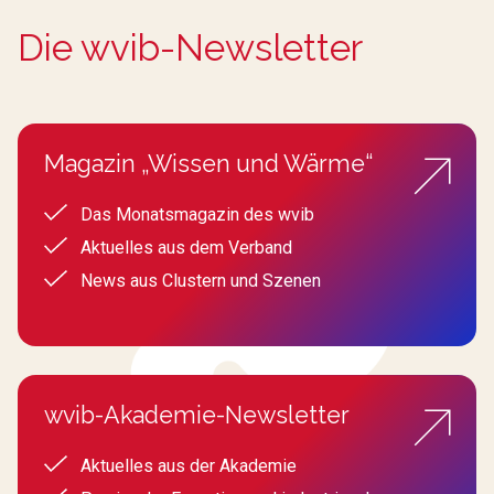
Die wvib-Newsletter
Magazin „Wissen und Wärme“
Das Monatsmagazin des wvib
Aktuelles aus dem Verband
News aus Clustern und Szenen
wvib-Akademie-Newsletter
Aktuelles aus der Akademie