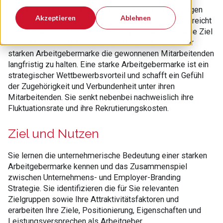
Employer Branding ist deshalb zur überlebenswichtigen
Akzeptieren
Ablehnen
Notwendigkeit für jedes Unternehmen geworden. Es reicht
nicht länger aus, Mitarbeitende zu gewinnen. Das neue Ziel
heißt: Mit einer starken Unternehmenskultur und einer
starken Arbeitgebermarke die gewonnenen Mitarbeitenden
langfristig zu halten. Eine starke Arbeitgebermarke ist ein
strategischer Wettbewerbsvorteil und schafft ein Gefühl
der Zugehörigkeit und Verbundenheit unter ihren
Mitarbeitenden. Sie senkt nebenbei nachweislich ihre
Fluktuationsrate und ihre Rekrutierungskosten.
Ziel und Nutzen
Sie lernen die unternehmerische Bedeutung einer starken
Arbeitgebermarke kennen und das Zusammenspiel
zwischen Unternehmens- und Employer-Branding
Strategie. Sie identifizieren die für Sie relevanten
Zielgruppen sowie Ihre Attraktivitätsfaktoren und
erarbeiten Ihre Ziele, Positionierung, Eigenschaften und
Leistungsversprechen als Arbeitgeber.