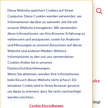
Diese Website speichert Cookies auf Ihrem
Computer. Diese Cookies werden verwendet, um
Informationen darüber zu sammeln, wie Sie mit
unserer Website interagieren. Wir verwenden
Suche
diese Informationen, um Ihre Browser-Erfahrung zu
Employer Branding
verbessern und anzupassen, sowie für Analysen
Es gibt keine Vorschläge, da das Suchfeld leer ist.
und Messungen zu unseren Besuchern auf dieser
Strategie
Website und anderen Medien. Weitere
Informationen zu den von uns verwendeten
Cookies finden Sie in unseren
Seminar
Freie Plätze verfügbar
Datenschutzbestimmungen.
Wenn Sie ablehnen, werden Ihre Informationen
beim Besuch dieser Website nicht erfasst. Ein
Entwicklung einer starken B2B Arbeitgebermarke
einzelnes Cookie wird in Ihrem Browser gesetzt,
um daran zu erinnern, dass Sie nicht nachverfolgt
werden möchten.
Der deutschen Wirtschaft stehen demographisch bedingt
Cookie-Einstellungen
künftig immer weniger Arbeitskräfte zur Verfügung.