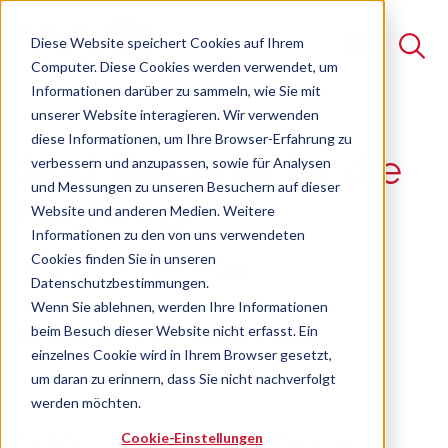
Diese Website speichert Cookies auf Ihrem
Computer. Diese Cookies werden verwendet, um
Informationen darüber zu sammeln, wie Sie mit
unserer Website interagieren. Wir verwenden
Suche
diese Informationen, um Ihre Browser-Erfahrung zu
Sind Sie bereit für die
verbessern und anzupassen, sowie für Analysen
Es gibt keine Vorschläge, da das Suchfeld leer ist.
und Messungen zu unseren Besuchern auf dieser
Nachfolge?
Website und anderen Medien. Weitere
Informationen zu den von uns verwendeten
Cookies finden Sie in unseren
Lehrgang
Freie Plätze verfügbar
Datenschutzbestimmungen.
Wenn Sie ablehnen, werden Ihre Informationen
beim Besuch dieser Website nicht erfasst. Ein
Die Weichen für den Übergang stellen
einzelnes Cookie wird in Ihrem Browser gesetzt,
um daran zu erinnern, dass Sie nicht nachverfolgt
werden möchten.
Cookie-Einstellungen
Sie stehen in der Nachfolge an der Spitze eines