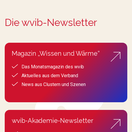
Die wvib-Newsletter
Magazin „Wissen und Wärme“
Das Monatsmagazin des wvib
Aktuelles aus dem Verband
News aus Clustern und Szenen
wvib-Akademie-Newsletter