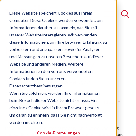
Diese Website speichert Cookies auf Ihrem
Computer. Diese Cookies werden verwendet, um
Informationen darüber zu sammeln, wie Sie mit
unserer Website interagieren. Wir verwenden
Suche
diese Informationen, um Ihre Browser-Erfahrung zu
Neuerungen und
verbessern und anzupassen, sowie für Analysen
Es gibt keine Vorschläge, da das Suchfeld leer ist.
und Messungen zu unseren Besuchern auf dieser
Trends Zoll 2027
Website und anderen Medien. Weitere
Informationen zu den von uns verwendeten
Cookies finden Sie in unseren
Online-Seminar
Freie Plätze verfügbar
Datenschutzbestimmungen.
Wenn Sie ablehnen, werden Ihre Informationen
beim Besuch dieser Website nicht erfasst. Ein
Alles was Sie im neuen Jahr beachten müssen
einzelnes Cookie wird in Ihrem Browser gesetzt,
um daran zu erinnern, dass Sie nicht nachverfolgt
werden möchten.
Im Zoll und Außenwirtschaftsbereich gibt es über das
Cookie-Einstellungen
ganze Jahr hinweg Neuerungen, die durch Unternehmen