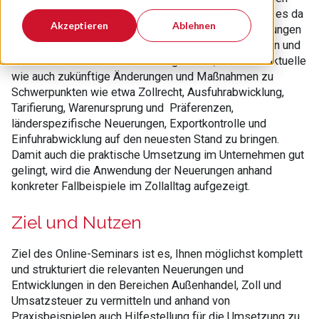
berücksichtigt werden müssen. Im Arbeitsalltag fällt es da
Akzeptieren
Ablehnen
nicht immer leicht, am Ball zu bleiben und alle Änderungen
im Blick zu behalten. Das Online-Seminar Neuerungen und
Trends Zoll bietet die ideale Möglichkeit, sich über aktuelle
wie auch zukünftige Änderungen und Maßnahmen zu
Schwerpunkten wie etwa Zollrecht, Ausfuhrabwicklung,
Tarifierung, Warenursprung und Präferenzen,
länderspezifische Neuerungen, Exportkontrolle und
Einfuhrabwicklung auf den neuesten Stand zu bringen.
Damit auch die praktische Umsetzung im Unternehmen gut
gelingt, wird die Anwendung der Neuerungen anhand
konkreter Fallbeispiele im Zollalltag aufgezeigt.
Ziel und Nutzen
Ziel des Online-Seminars ist es, Ihnen möglichst komplett
und strukturiert die relevanten Neuerungen und
Entwicklungen in den Bereichen Außenhandel, Zoll und
Umsatzsteuer zu vermitteln und anhand von
Praxisbeispielen auch Hilfestellung für die Umsetzung zu