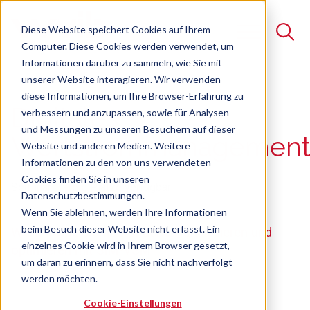
Diese Website speichert Cookies auf Ihrem
Computer. Diese Cookies werden verwendet, um
Informationen darüber zu sammeln, wie Sie mit
unserer Website interagieren. Wir verwenden
Suche
diese Informationen, um Ihre Browser-Erfahrung zu
Digitales
verbessern und anzupassen, sowie für Analysen
Es gibt keine Vorschläge, da das Suchfeld leer ist.
und Messungen zu unseren Besuchern auf dieser
Wertstrommanagemen
Website und anderen Medien. Weitere
Informationen zu den von uns verwendeten
Cookies finden Sie in unseren
Seminar
Freie Plätze verfügbar
Datenschutzbestimmungen.
Wenn Sie ablehnen, werden Ihre Informationen
beim Besuch dieser Website nicht erfasst. Ein
Wertströme sichtbar machen, analysieren und
einzelnes Cookie wird in Ihrem Browser gesetzt,
optimieren mit SIM-VSM
um daran zu erinnern, dass Sie nicht nachverfolgt
werden möchten.
Cookie-Einstellungen