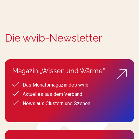
Die wvib-Newsletter
Magazin „Wissen und Wärme“
Das Monatsmagazin des wvib
Aktuelles aus dem Verband
News aus Clustern und Szenen