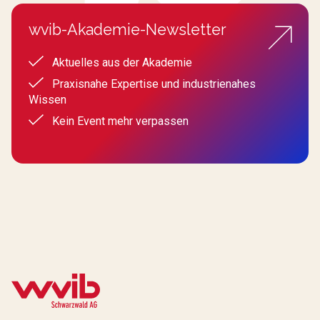
wvib-Akademie-Newsletter
Aktuelles aus der Akademie
Praxisnahe Expertise und industrienahes
Wissen
Kein Event mehr verpassen