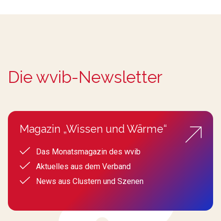
Die wvib-Newsletter
Magazin „Wissen und Wärme“
Das Monatsmagazin des wvib
Aktuelles aus dem Verband
News aus Clustern und Szenen