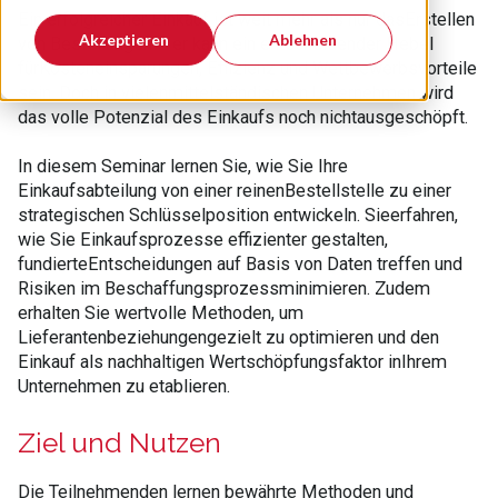
Ein erfolgreicher Einkauf ist weit mehr als nur dasErstellen
Akzeptieren
Ablehnen
von Bestellungen – er kann ein entscheidender Hebel
fürKosteneinsparungen, Effizienz und Wettbewerbsvorteile
sein. Doch in vielenmittelständischen Unternehmen wird
das volle Potenzial des Einkaufs noch nichtausgeschöpft.
In diesem Seminar lernen Sie, wie Sie Ihre
Einkaufsabteilung von einer reinenBestellstelle zu einer
strategischen Schlüsselposition entwickeln. Sieerfahren,
wie Sie Einkaufsprozesse effizienter gestalten,
fundierteEntscheidungen auf Basis von Daten treffen und
Risiken im Beschaffungsprozessminimieren. Zudem
erhalten Sie wertvolle Methoden, um
Lieferantenbeziehungengezielt zu optimieren und den
Einkauf als nachhaltigen Wertschöpfungsfaktor inIhrem
Unternehmen zu etablieren.
Ziel und Nutzen
Die Teilnehmenden lernen bewährte Methoden und