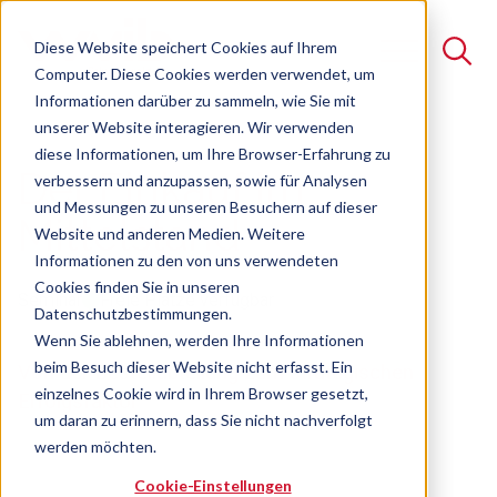
Diese Website speichert Cookies auf Ihrem
Computer. Diese Cookies werden verwendet, um
Informationen darüber zu sammeln, wie Sie mit
unserer Website interagieren. Wir verwenden
Suche
diese Informationen, um Ihre Browser-Erfahrung zu
Der Einkauf im
verbessern und anzupassen, sowie für Analysen
Es gibt keine Vorschläge, da das Suchfeld leer ist.
und Messungen zu unseren Besuchern auf dieser
Mittelstand
Website und anderen Medien. Weitere
Informationen zu den von uns verwendeten
Cookies finden Sie in unseren
Seminar
Freie Plätze verfügbar
Datenschutzbestimmungen.
Wenn Sie ablehnen, werden Ihre Informationen
beim Besuch dieser Website nicht erfasst. Ein
Von der Bestellabteilung zum strategischen
einzelnes Cookie wird in Ihrem Browser gesetzt,
Erfolgsfaktor
um daran zu erinnern, dass Sie nicht nachverfolgt
werden möchten.
Cookie-Einstellungen