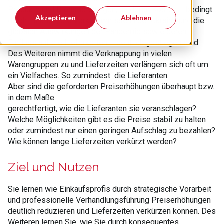
Produkte und Dienstleistungen, da deren Kosten – bedingt
Akzeptieren
Ablehnen
durch Inflation, die Vorkommnisse in der Ukraine und die
globalen Auswirkungen der Pandemie sowie deren
Einfluss auf die Lieferketten – deutlich gestiegen sind.
Des Weiteren nimmt die Verknappung in vielen
Warengruppen zu und Lieferzeiten verlängern sich oft um
ein Vielfaches. So zumindest die Lieferanten.
Aber sind die geforderten Preiserhöhungen überhaupt bzw.
in dem Maße
gerechtfertigt, wie die Lieferanten sie veranschlagen?
Welche Möglichkeiten gibt es die Preise stabil zu halten
oder zumindest nur einen geringen Aufschlag zu bezahlen?
Wie können lange Lieferzeiten verkürzt werden?
Ziel und Nutzen
Sie lernen wie Einkaufsprofis durch strategische Vorarbeit
und professionelle Verhandlungsführung Preiserhöhungen
deutlich reduzieren und Lieferzeiten verkürzen können. Des
Weiteren lernen Sie, wie Sie durch konsequentes