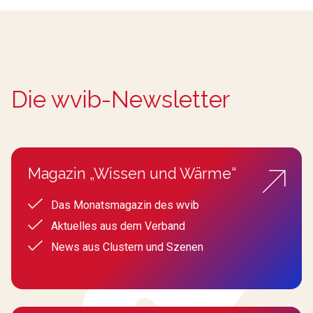
Die wvib-Newsletter
Magazin „Wissen und Wärme“
Das Monatsmagazin des wvib
Aktuelles aus dem Verband
News aus Clustern und Szenen