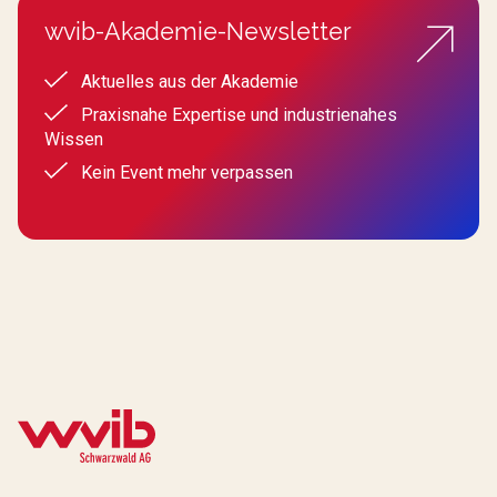
wvib-Akademie-Newsletter
Aktuelles aus der Akademie
Praxisnahe Expertise und industrienahes
Wissen
Kein Event mehr verpassen