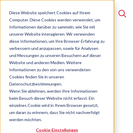
Diese Website speichert Cookies auf Ihrem
Computer. Diese Cookies werden verwendet, um
Informationen darüber zu sammeln, wie Sie mit
unserer Website interagieren. Wir verwenden
Suche
diese Informationen, um Ihre Browser-Erfahrung zu
Verhandeln in
verbessern und anzupassen, sowie für Analysen
Es gibt keine Vorschläge, da das Suchfeld leer ist.
und Messungen zu unseren Besuchern auf dieser
Krisenzeiten
Website und anderen Medien. Weitere
Informationen zu den von uns verwendeten
Cookies finden Sie in unseren
Seminar
Freie Plätze verfügbar
Datenschutzbestimmungen.
Wenn Sie ablehnen, werden Ihre Informationen
beim Besuch dieser Website nicht erfasst. Ein
Intensiv Training für den Einkauf
einzelnes Cookie wird in Ihrem Browser gesetzt,
um daran zu erinnern, dass Sie nicht nachverfolgt
werden möchten.
Es ist leider eine Tatsache: Viele Lieferanten fordern
Cookie-Einstellungen
höhere Preise für Materialen,