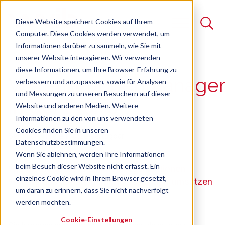
Diese Website speichert Cookies auf Ihrem
Computer. Diese Cookies werden verwendet, um
Informationen darüber zu sammeln, wie Sie mit
unserer Website interagieren. Wir verwenden
Suche
diese Informationen, um Ihre Browser-Erfahrung zu
Warengruppenmanage
verbessern und anzupassen, sowie für Analysen
Es gibt keine Vorschläge, da das Suchfeld leer ist.
und Messungen zu unseren Besuchern auf dieser
in der Praxis
Website und anderen Medien. Weitere
Informationen zu den von uns verwendeten
Cookies finden Sie in unseren
Seminar
Freie Plätze verfügbar
Datenschutzbestimmungen.
Wenn Sie ablehnen, werden Ihre Informationen
beim Besuch dieser Website nicht erfasst. Ein
Wie die weltbesten Einkaufsorganisationen
einzelnes Cookie wird in Ihrem Browser gesetzt,
Warengruppenmanagement erfolgreich umsetzen
um daran zu erinnern, dass Sie nicht nachverfolgt
werden möchten.
Cookie-Einstellungen