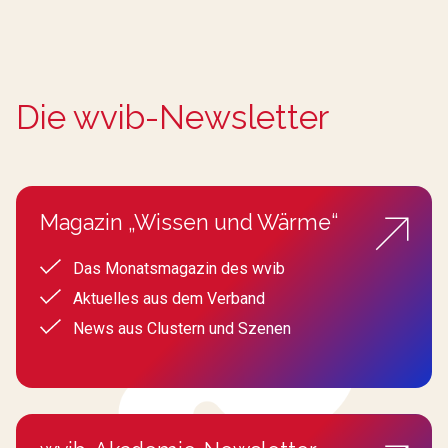
Die wvib-Newsletter
Magazin „Wissen und Wärme“
Das Monatsmagazin des wvib
Aktuelles aus dem Verband
News aus Clustern und Szenen