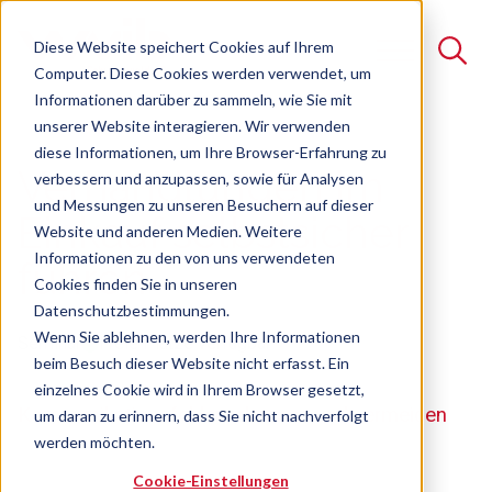
Diese Website speichert Cookies auf Ihrem
Computer. Diese Cookies werden verwendet, um
Informationen darüber zu sammeln, wie Sie mit
unserer Website interagieren. Wir verwenden
Suche
diese Informationen, um Ihre Browser-Erfahrung zu
Verhandlungen im
verbessern und anzupassen, sowie für Analysen
Es gibt keine Vorschläge, da das Suchfeld leer ist.
und Messungen zu unseren Besuchern auf dieser
Einkauf selbstsicher
Website und anderen Medien. Weitere
Informationen zu den von uns verwendeten
führen
Cookies finden Sie in unseren
Datenschutzbestimmungen.
Wenn Sie ablehnen, werden Ihre Informationen
Seminar
Freie Plätze verfügbar
beim Besuch dieser Website nicht erfasst. Ein
einzelnes Cookie wird in Ihrem Browser gesetzt,
Kommunikationsfehler erkennen und vermeiden
um daran zu erinnern, dass Sie nicht nachverfolgt
werden möchten.
Cookie-Einstellungen