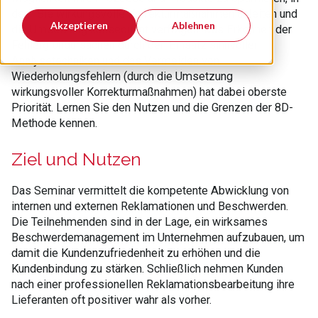
dem Sie wirkungsvolle Korrekturmaßnahmen ableiten und
Akzeptieren
Ablehnen
die Umsetzung konsequent verfolgen. Das Erkennen der
Fehlergrundursachen durch den Einsatz sinnvoller
Analysetechniken und das Vermeiden von
Wiederholungsfehlern (durch die Umsetzung
wirkungsvoller Korrekturmaßnahmen) hat dabei oberste
Priorität. Lernen Sie den Nutzen und die Grenzen der 8D-
Methode kennen.
Ziel und Nutzen
Das Seminar vermittelt die kompetente Abwicklung von
internen und externen Reklamationen und Beschwerden.
Die Teilnehmenden sind in der Lage, ein wirksames
Beschwerdemanagement im Unternehmen aufzubauen, um
damit die Kundenzufriedenheit zu erhöhen und die
Kundenbindung zu stärken. Schließlich nehmen Kunden
nach einer professionellen Reklamationsbearbeitung ihre
Lieferanten oft positiver wahr als vorher.