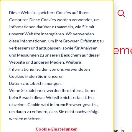
Diese Website speichert Cookies auf Ihrem
Computer. Diese Cookies werden verwendet, um
Informationen darüber zu sammeln, wie Sie mit
unserer Website interagieren. Wir verwenden
Suche
diese Informationen, um Ihre Browser-Erfahrung zu
Reklamationsmanagem
verbessern und anzupassen, sowie für Analysen
Es gibt keine Vorschläge, da das Suchfeld leer ist.
und Messungen zu unseren Besuchern auf dieser
Website und anderen Medien. Weitere
Seminar
Freie Plätze verfügbar
Informationen zu den von uns verwendeten
Cookies finden Sie in unseren
Datenschutzbestimmungen.
8D-Metode - CAPA-Management -
Wenn Sie ablehnen, werden Ihre Informationen
Problemlösungstechniken
beim Besuch dieser Website nicht erfasst. Ein
einzelnes Cookie wird in Ihrem Browser gesetzt,
um daran zu erinnern, dass Sie nicht nachverfolgt
werden möchten.
Nutzen Sie Reklamationen als Chance und effektive
Cookie-Einstellungen
Möglichkeit Ihre Prozesse und Produkte zu optimieren, in