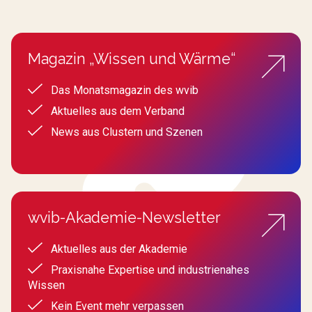
Magazin „Wissen und Wärme“
Das Monatsmagazin des wvib
Aktuelles aus dem Verband
News aus Clustern und Szenen
wvib-Akademie-Newsletter
Aktuelles aus der Akademie
Praxisnahe Expertise und industrienahes
Wissen
Kein Event mehr verpassen