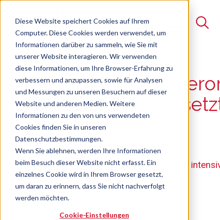
Diese Website speichert Cookies auf Ihrem
Computer. Diese Cookies werden verwendet, um
Informationen darüber zu sammeln, wie Sie mit
unserer Website interagieren. Wir verwenden
Suche
diese Informationen, um Ihre Browser-Erfahrung zu
Betriebssicherheitsver
verbessern und anzupassen, sowie für Analysen
Es gibt keine Vorschläge, da das Suchfeld leer ist.
und Messungen zu unseren Besuchern auf dieser
- Aufgabe für Vorgesetz
Website und anderen Medien. Weitere
Informationen zu den von uns verwendeten
Cookies finden Sie in unseren
Seminar
Freie Plätze verfügbar
Datenschutzbestimmungen.
Wenn Sie ablehnen, werden Ihre Informationen
beim Besuch dieser Website nicht erfasst. Ein
Arbeitssicherheit rechtssicher umsetzen (mit intensi
einzelnes Cookie wird in Ihrem Browser gesetzt,
der Gefährdungsbeurteilung)
um daran zu erinnern, dass Sie nicht nachverfolgt
werden möchten.
Cookie-Einstellungen