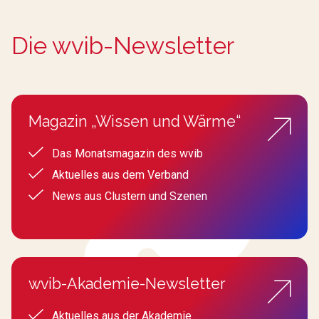
Die wvib-Newsletter
Magazin „Wissen und Wärme“
Das Monatsmagazin des wvib
Aktuelles aus dem Verband
News aus Clustern und Szenen
wvib-Akademie-Newsletter
Aktuelles aus der Akademie