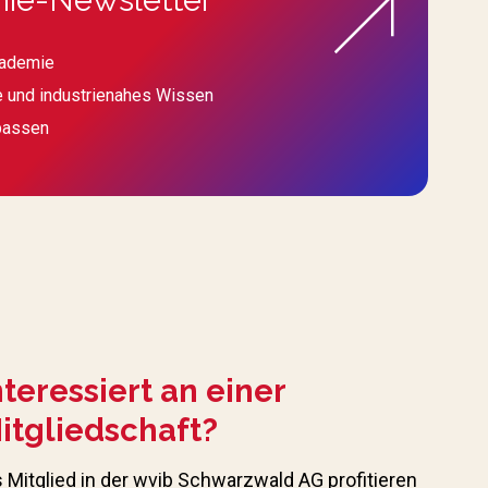
kademie
e und industrienahes Wissen
passen
nteressiert an einer
itgliedschaft?
s Mitglied in der wvib Schwarzwald AG profitieren