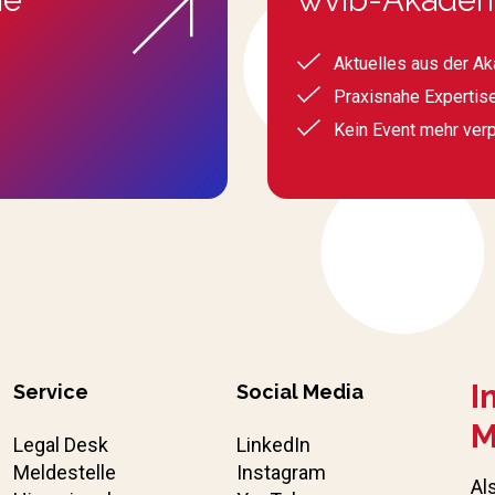
Aktuelles aus der A
Praxisnahe Expertis
Kein Event mehr ver
I
Service
Social Media
M
Legal Desk
LinkedIn
Meldestelle
Instagram
Al