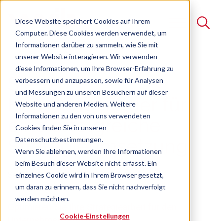
Diese Website speichert Cookies auf Ihrem
Computer. Diese Cookies werden verwendet, um
Informationen darüber zu sammeln, wie Sie mit
unserer Website interagieren. Wir verwenden
Suche
diese Informationen, um Ihre Browser-Erfahrung zu
Sieben
verbessern und anzupassen, sowie für Analysen
Es gibt keine Vorschläge, da das Suchfeld leer ist.
und Messungen zu unseren Besuchern auf dieser
Handlungsfelder für
Website und anderen Medien. Weitere
Informationen zu den von uns verwendeten
eine erfolgreiche
Cookies finden Sie in unseren
Datenschutzbestimmungen.
Strategieumsetzung
Wenn Sie ablehnen, werden Ihre Informationen
beim Besuch dieser Website nicht erfasst. Ein
Seminar
Freie Plätze verfügbar
einzelnes Cookie wird in Ihrem Browser gesetzt,
um daran zu erinnern, dass Sie nicht nachverfolgt
werden möchten.
Optimieren Sie Ihre Strategiearbeit für den
Cookie-Einstellungen
Unternehmenserfolg