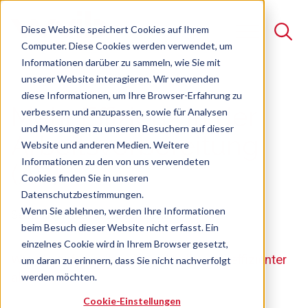
Diese Website speichert Cookies auf Ihrem
Computer. Diese Cookies werden verwendet, um
Informationen darüber zu sammeln, wie Sie mit
unserer Website interagieren. Wir verwenden
Suche
diese Informationen, um Ihre Browser-Erfahrung zu
Mehr Effizienz in der
verbessern und anzupassen, sowie für Analysen
Es gibt keine Vorschläge, da das Suchfeld leer ist.
und Messungen zu unseren Besuchern auf dieser
Arbeitsvorbereitung
Website und anderen Medien. Weitere
Informationen zu den von uns verwendeten
(AV)
Cookies finden Sie in unseren
Datenschutzbestimmungen.
Wenn Sie ablehnen, werden Ihre Informationen
Seminar
Freie Plätze verfügbar
beim Besuch dieser Website nicht erfasst. Ein
einzelnes Cookie wird in Ihrem Browser gesetzt,
Wie Sie Aufträge besser, schneller und effizienter
um daran zu erinnern, dass Sie nicht nachverfolgt
abwickeln
werden möchten.
Cookie-Einstellungen